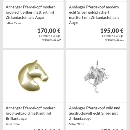
Anhänger Pferdekopf modern
Anhänger Pferdekopf modern
groß echt Silber mattiert mit
echt Silber goldplattiert
Zirkoniastein als Auge
mattiert mit Zirkoniastein als
Auge
Silber 925/-
Silber 925/- goldplattiert
170,00 €
195,00 €
Lieferzeit 1-3 Tage
Lieferzeit 1-3 Tage
Artikelnr. 23100
Artikelnr. 23101
Anhänger Pferdekopf modern
Anhänger Pferdekopf wild und
groß Gelbgold mattiert mit
ausdrucksvoll echt Silber mit
Brillantauge
Zirkoniaauge
Gold 585/-
Silber 925/-