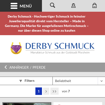
MENÜ
Derby Schmuck - Hochwertiger Schmuck in feinster
Juweliersqualität direkt vom Hersteller – Made in
Germany. Die Marke für ausgefallenen Motivschmuck –
nur über diesen Shop online zu kaufen
ANHÄNGER
/
PFERDE
Filtern
1
von
7