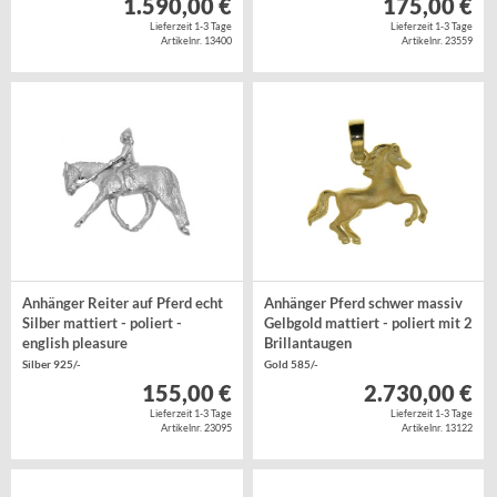
1.590,00 €
175,00 €
Lieferzeit 1-3 Tage
Lieferzeit 1-3 Tage
Artikelnr. 13400
Artikelnr. 23559
Anhänger Reiter auf Pferd echt
Anhänger Pferd schwer massiv
Silber mattiert - poliert -
Gelbgold mattiert - poliert mit 2
english pleasure
Brillantaugen
Silber 925/-
Gold 585/-
155,00 €
2.730,00 €
Lieferzeit 1-3 Tage
Lieferzeit 1-3 Tage
Artikelnr. 23095
Artikelnr. 13122