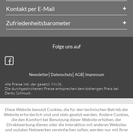
Kontakt per E-Mail
Zufriedenheitsbarometer
Folge uns auf
Newsletter
Datenschutz
AGB
Impressum
Alle Preise inkl. der gesetzl. MwSt.
Die durchgestrichenen Preise entsprechen dem bisherigen Preis bei
Derby Schmuck.
Diese Website benutzt Cookies, die für den technischen Betrieb der
Website erforderlich sind und stets gesetzt werden. Andere Cookies,
die den Komfort bei Benutzung dieser Website erhöhen, der
Direktwerbung dienen oder die Interaktion mit anderen Websites
und sozialen Netzwerken vereinfachen sollen, werden nur mit Ihrer