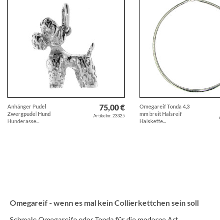
75,00 €
Anhänger Pudel
Omegareif Tonda 4,3
Zwergpudel Hund
mm breit Halsreif
Artikelnr. 23325
Hunderasse...
Halskette...
Omegareif - wenn es mal kein Collierkettchen sein soll
Schmale Omegareife oder Tonda für die moderne Art,