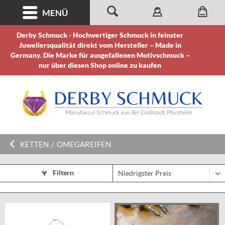
MENÜ
Derby Schmuck - Hochwertiger Schmuck in feinster
Juweliersqualität direkt vom Hersteller – Made in
Germany. Die Marke für ausgefallenen Motivschmuck –
nur über diesen Shop online zu kaufen
KETTEN
/
OMEGAREIFEN
Filtern