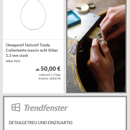
Omegareif Halsreif Tonda
Collierkette massiv echt Silber
1,3 mm stark
Silber 925/-
50,00 €
ab
Lieferzeit 1-3 Tage
Artikelnr. 28330-40
Trendfenster
DETAILGETREU UND EINZIGARTIG