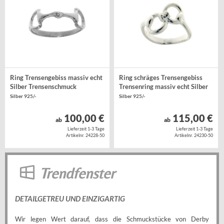
Ring Trensengebiss massiv echt
Ring schräges Trensengebiss
Silber Trensenschmuck
Trensenring massiv echt Silber
Silber 925/-
Silber 925/-
100,00 €
115,00 €
ab
ab
Lieferzeit 1-3 Tage
Lieferzeit 1-3 Tage
Artikelnr. 24228-50
Artikelnr. 24230-50
Trendfenster
DETAILGETREU UND EINZIGARTIG
Wir legen Wert darauf, dass die Schmuckstücke von Derby