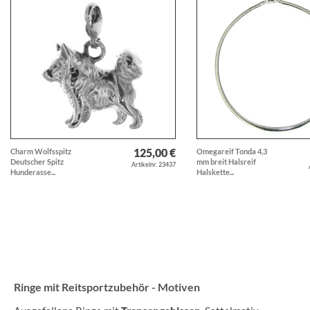
125,00 €
Charm Wolfsspitz
Omegareif Tonda 4,3
Deutscher Spitz
mm breit Halsreif
Artikelnr. 23437
Hunderasse...
Halskette...
Ringe mit Reitsportzubehör - Motiven