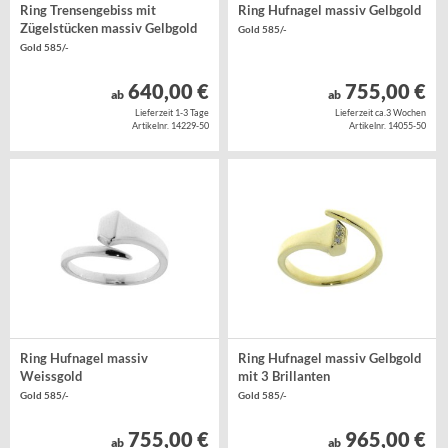
Ring Trensengebiss mit
Ring Hufnagel massiv Gelbgold
Zügelstücken massiv Gelbgold
Gold 585/-
Gold 585/-
640,00 €
755,00 €
ab
ab
Lieferzeit 1-3 Tage
Lieferzeit ca.3 Wochen
Artikelnr. 14229-50
Artikelnr. 14055-50
Ring Hufnagel massiv
Ring Hufnagel massiv Gelbgold
Weissgold
mit 3 Brillanten
Gold 585/-
Gold 585/-
755,00 €
965,00 €
ab
ab