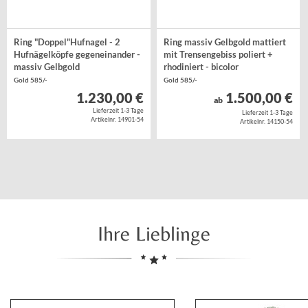
Ring "Doppel"Hufnagel - 2
Ring massiv Gelbgold mattiert
Hufnägelköpfe gegeneinander -
mit Trensengebiss poliert +
massiv Gelbgold
rhodiniert - bicolor
Gold 585/-
Gold 585/-
1.230,00 €
1.500,00 €
ab
Lieferzeit 1-3 Tage
Lieferzeit 1-3 Tage
Artikelnr. 14901-54
Artikelnr. 14150-54
Ihre Lieblinge