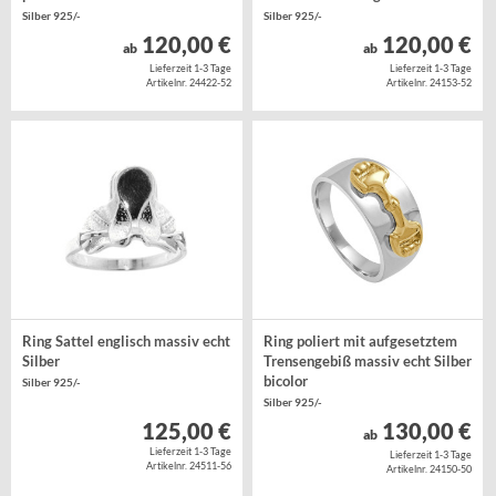
Silber 925/-
Silber 925/-
120,00 €
120,00 €
ab
ab
Lieferzeit 1-3 Tage
Lieferzeit 1-3 Tage
Artikelnr. 24422-52
Artikelnr. 24153-52
Ring Sattel englisch massiv echt
Ring poliert mit aufgesetztem
Silber
Trensengebiß massiv echt Silber
bicolor
Silber 925/-
Silber 925/-
125,00 €
130,00 €
ab
Lieferzeit 1-3 Tage
Lieferzeit 1-3 Tage
Artikelnr. 24511-56
Artikelnr. 24150-50