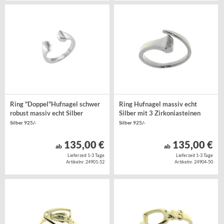
Ring "Doppel"Hufnagel schwer
Ring Hufnagel massiv echt
robust massiv echt Silber
Silber mit 3 Zirkoniasteinen
Silber 925/-
Silber 925/-
135,00 €
135,00 €
ab
ab
Lieferzeit 1-3 Tage
Lieferzeit 1-3 Tage
Artikelnr. 24901-52
Artikelnr. 24904-50