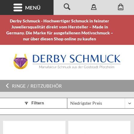
MENÜ
Derby Schmuck - Hochwertiger Schmuck in feinster
Juweliersqualität direkt vom Hersteller – Made in
Germany. Die Marke für ausgefallenen Motivschmuck –
nur über diesen Shop online zu kaufen
RINGE
/
REITZUBEHÖR
Filtern