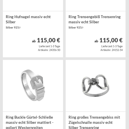
Ring Hufnagel massiv echt
Ring Trensengebiß Trensenring
Silber
massiv echt Silber
Silber 925/-
Silber 925/-
115,00 €
115,00 €
ab
ab
Lieferzeit 1-3 Tage
Lieferzeit 1-3 Tage
Artikelnr. 24356-50
Artikelnr. 24152-54
Ring Buckle Gürtel-Schließe
Ring großes Trensengebiss mit
massiv echt Silber mattiert -
Zügelschnalle massiv echt
poliert Westernreiten
Silber Trensenring