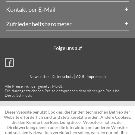
Kontakt per E-Mail
Zufriedenheitsbarometer
Folge uns auf
Newsletter
Datenschutz
AGB
Impressum
Alle Preise inkl. der gesetzl. MwSt.
Die durchgestrichenen Preise entsprechen dem bisherigen Preis bei
Derby Schmuck.
Diese Website benutzt Cookies, die für den technischen Betrieb der
Website erforderlich sind und stets gesetzt werden. Andere Cookies,
die den Komfort bei Benutzung dieser Website erhöhen, der
Direktwerbung dienen oder die Interaktion mit anderen Websites
und sozialen Netzwerken vereinfachen sollen, werden nur mit Ihrer