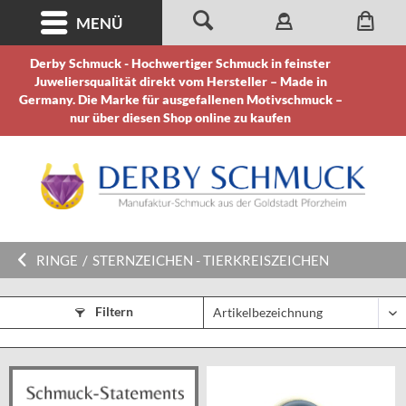
MENÜ
Derby Schmuck - Hochwertiger Schmuck in feinster
Juweliersqualität direkt vom Hersteller – Made in
Germany. Die Marke für ausgefallenen Motivschmuck –
nur über diesen Shop online zu kaufen
RINGE
/
STERNZEICHEN - TIERKREISZEICHEN
Filtern