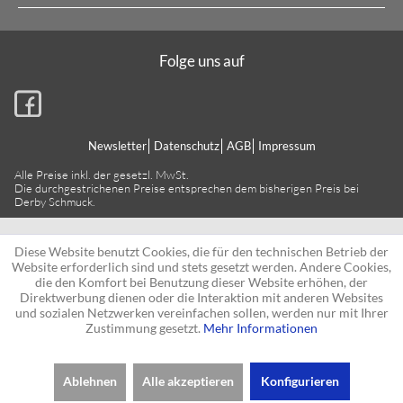
Folge uns auf
Newsletter
Datenschutz
AGB
Impressum
Alle Preise inkl. der gesetzl. MwSt.
Die durchgestrichenen Preise entsprechen dem bisherigen Preis bei
Derby Schmuck.
Diese Website benutzt Cookies, die für den technischen Betrieb der
Website erforderlich sind und stets gesetzt werden. Andere Cookies,
die den Komfort bei Benutzung dieser Website erhöhen, der
Direktwerbung dienen oder die Interaktion mit anderen Websites
und sozialen Netzwerken vereinfachen sollen, werden nur mit Ihrer
Zustimmung gesetzt.
Mehr Informationen
Ablehnen
Alle akzeptieren
Konfigurieren