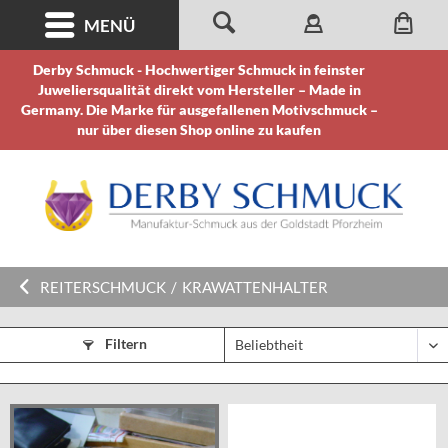
MENÜ
Derby Schmuck - Hochwertiger Schmuck in feinster
Juweliersqualität direkt vom Hersteller – Made in
Germany. Die Marke für ausgefallenen Motivschmuck –
nur über diesen Shop online zu kaufen
REITERSCHMUCK
/
KRAWATTENHALTER
Filtern