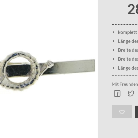
2
komplett 
Länge de
Breite de
Breite de
Länge des
Mit Freunden 