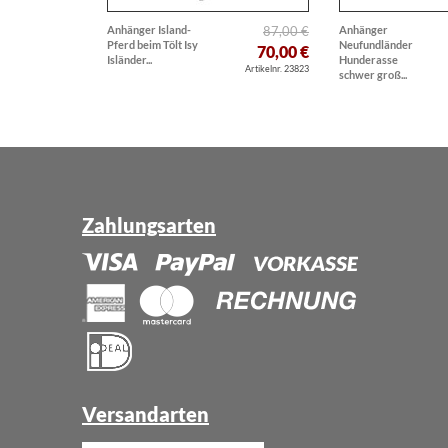
Anhänger Island-
87,00 €
Anhänger
Pferd beim Tölt Isy
Neufundländer
70,00 €
Isländer...
Hunderasse
Artikelnr. 23823
schwer groß...
Zahlungsarten
Versandarten