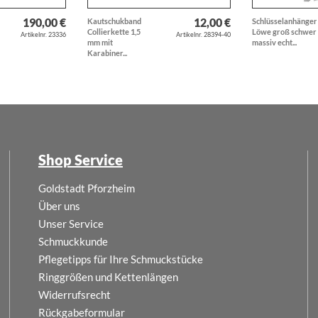
190,00 €
12,00 €
Kautschukband
Schlüsselanhänger
Collierkette 1,5
Löwe groß schwer
Artikelnr. 23336
Artikelnr. 28394-40
mm mit
massiv echt...
Karabiner...
Shop Service
Goldstadt Pforzheim
Über uns
Unser Service
Schmuckkunde
Pflegetipps für Ihre Schmuckstücke
Ringgrößen und Kettenlängen
Widerrufsrecht
Rückgabeformular