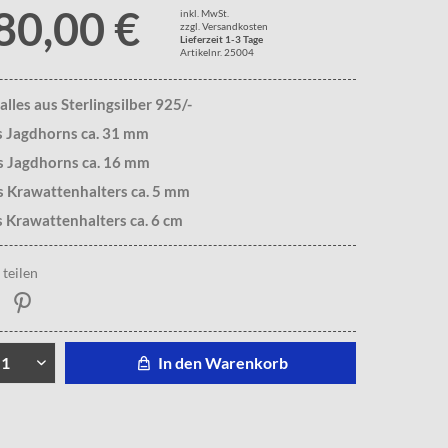
80,00 €
inkl. MwSt.
zzgl. Versandkosten
Lieferzeit 1-3 Tage
Artikelnr. 25004
alles aus Sterlingsilber 925/-
s Jagdhorns ca. 31 mm
s Jagdhorns ca. 16 mm
s Krawattenhalters ca. 5 mm
 Krawattenhalters ca. 6 cm
teilen
In den Warenkorb