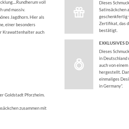
cklung....Rundherum voll
Dieses Schmucks
ch und massiv.
Satinsäckchen an
geschenkfertig 
önes Jagdhorn. Hier als
Zertifikat, das
e, einer besonders
bestätigt.
er Krawattenhalter auch
EXKLUSIVES 
Dieses Schmucks
in Deutschland 
auch von einem
hergestellt. Dam
einmaliges Des
in Germany”.
der Goldstadt Pforzheim.
insäckchen zusammen mit