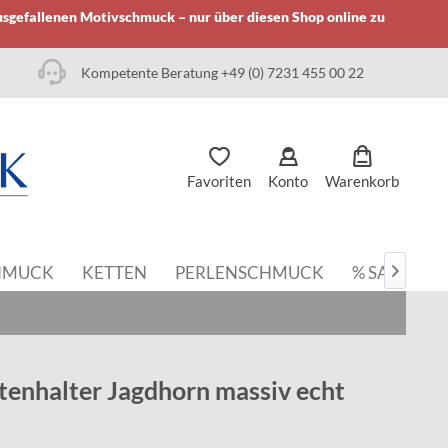
usgefallenen Motivschmuck – nur über diesen Shop online zu
Kompetente Beratung +49 (0) 7231 455 00 22
Favoriten
Konto
Warenkorb
HMUCK
KETTEN
PERLENSCHMUCK
% SALE

enhalter Jagdhorn massiv echt