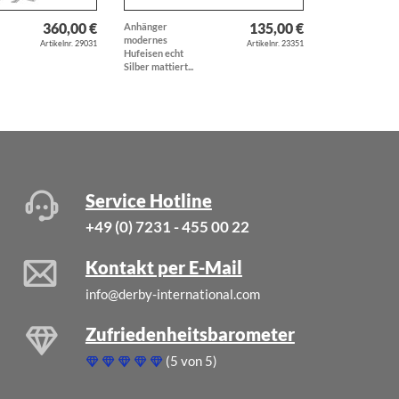
360,00 €
135,00 €
Anhänger
Anhänger
modernes
Windhund
Artikelnr. 29031
Artikelnr. 23351
Hufeisen echt
Whippet Hund
Silber mattiert...
Hunderasse...
Service Hotline
+49 (0) 7231 - 455 00 22
Kontakt per E-Mail
info@derby-international.com
Zufriedenheitsbarometer
(5 von 5)