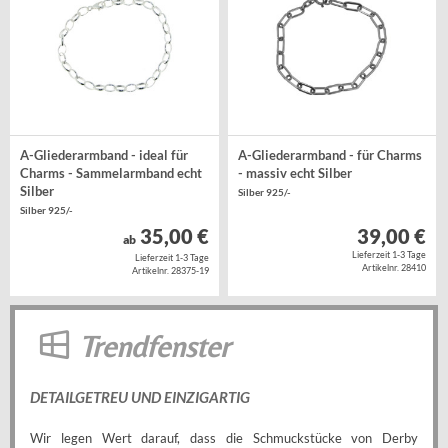
A-Gliederarmband - ideal für
A-Gliederarmband - für Charms
Charms - Sammelarmband echt
- massiv echt Silber
Silber
Silber 925/-
Silber 925/-
35,00 €
39,00 €
ab
Lieferzeit 1-3 Tage
Lieferzeit 1-3 Tage
Artikelnr. 28410
Artikelnr. 28375-19
Trendfenster
DETAILGETREU UND EINZIGARTIG
Wir legen Wert darauf, dass die Schmuckstücke von Derby