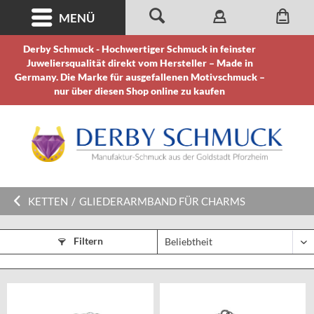
MENÜ
Derby Schmuck - Hochwertiger Schmuck in feinster
Juweliersqualität direkt vom Hersteller – Made in
Germany. Die Marke für ausgefallenen Motivschmuck –
nur über diesen Shop online zu kaufen
KETTEN
/
GLIEDERARMBAND FÜR CHARMS
Filtern