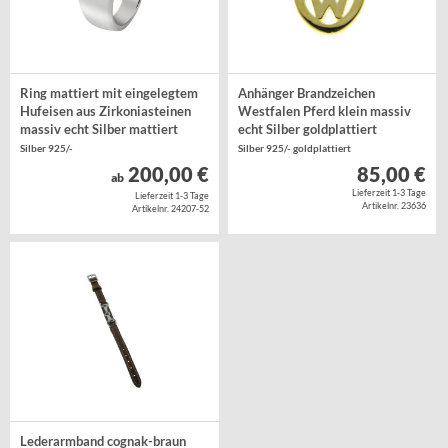
Ring mattiert mit eingelegtem
Anhänger Brandzeichen
Hufeisen aus Zirkoniasteinen
Westfalen Pferd klein massiv
massiv echt Silber mattiert
echt Silber goldplattiert
Silber 925/-
Silber 925/- goldplattiert
200,00 €
85,00 €
ab
Lieferzeit 1-3 Tage
Lieferzeit 1-3 Tage
Artikelnr. 23636
Artikelnr. 24207-52
Lederarmband cognak-braun