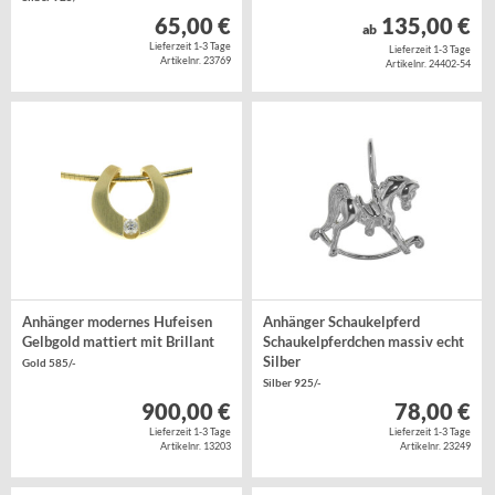
65,00 €
135,00 €
ab
Lieferzeit 1-3 Tage
Lieferzeit 1-3 Tage
Artikelnr. 23769
Artikelnr. 24402-54
Anhänger modernes Hufeisen
Anhänger Schaukelpferd
Gelbgold mattiert mit Brillant
Schaukelpferdchen massiv echt
Silber
Gold 585/-
Silber 925/-
900,00 €
78,00 €
Lieferzeit 1-3 Tage
Lieferzeit 1-3 Tage
Artikelnr. 13203
Artikelnr. 23249