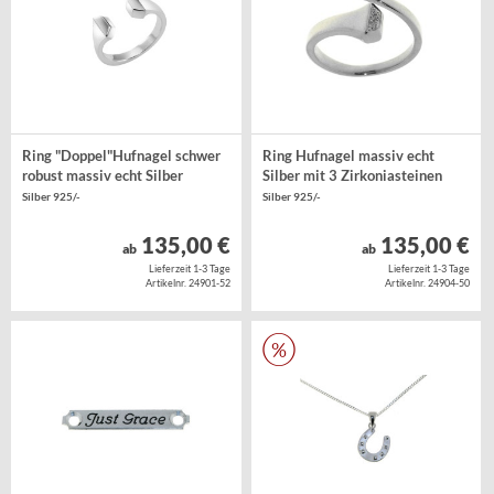
Ring "Doppel"Hufnagel schwer
Ring Hufnagel massiv echt
robust massiv echt Silber
Silber mit 3 Zirkoniasteinen
Silber 925/-
Silber 925/-
135,00 €
135,00 €
ab
ab
Lieferzeit 1-3 Tage
Lieferzeit 1-3 Tage
Artikelnr. 24901-52
Artikelnr. 24904-50