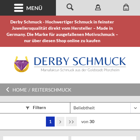
MENÜ
Derby Schmuck - Hochwertiger Schmuck in feinster
Juweliersqualität direkt vom Hersteller – Made in
Germany. Die Marke für ausgefallenen Motivschmuck –
nur über diesen Shop online zu kaufen
HOME
/
REITERSCHMUCK
Filtern
1
von
30