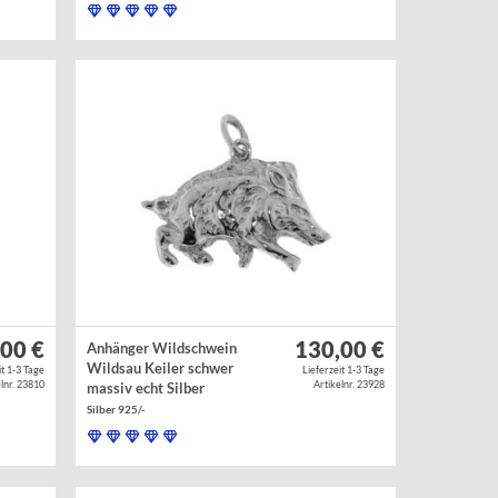
00 €
130,00 €
Anhänger Wildschwein
Wildsau Keiler schwer
it 1-3 Tage
Lieferzeit 1-3 Tage
lnr. 23810
Artikelnr. 23928
massiv echt Silber
Silber 925/-