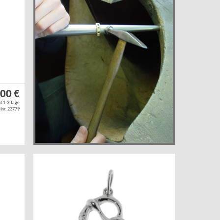
,00 €
it 1-3 Tage
lnr. 23779