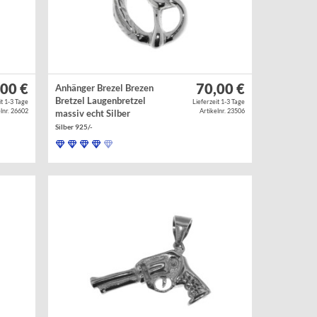
,00 €
70,00 €
Anhänger Brezel Brezen
Bretzel Laugenbretzel
it 1-3 Tage
Lieferzeit 1-3 Tage
lnr. 26602
Artikelnr. 23506
massiv echt Silber
Silber 925/-