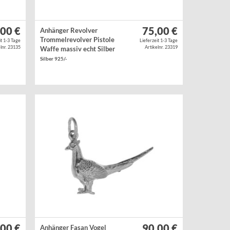
,00 €
75,00 €
Anhänger Revolver
Trommelrevolver Pistole
it 1-3 Tage
Lieferzeit 1-3 Tage
lnr. 23135
Artikelnr. 23319
Waffe massiv echt Silber
Silber 925/-
,00 €
90,00 €
Anhänger Fasan Vogel