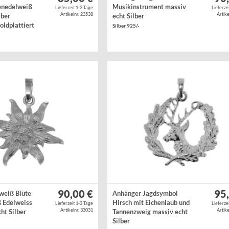
enedelweiß
Musikinstrument massiv
Lieferzeit 1-3 Tage
Lieferze
Artikelnr. 23538
Artike
lber
echt Silber
oldplattiert
Silber 925/-
 925/-
90,00 €
95
weiß Blüte
Anhänger Jagdsymbol
 Edelweiss
Hirsch mit Eichenlaub und
Lieferzeit 1-3 Tage
Lieferze
Artikelnr. 33031
Artike
ht Silber
Tannenzweig massiv echt
Silber