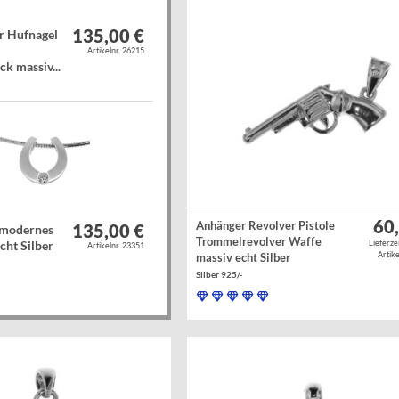
135,00 €
r Hufnagel
Artikelnr. 26215
k massiv...
60
Anhänger Revolver Pistole
135,00 €
 modernes
Trommelrevolver Waffe
cht Silber
Lieferze
Artikelnr. 23351
Artike
massiv echt Silber
Silber 925/-