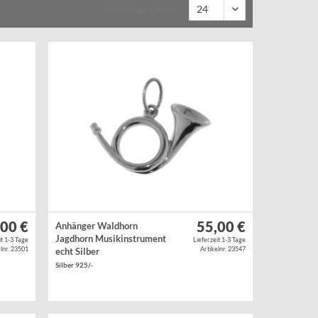
Artikel pro Seite:
,00 €
55,00 €
Anhänger Waldhorn
Jagdhorn Musikinstrument
it 1-3 Tage
Lieferzeit 1-3 Tage
lnr. 23501
Artikelnr. 23547
echt Silber
Silber 925/-