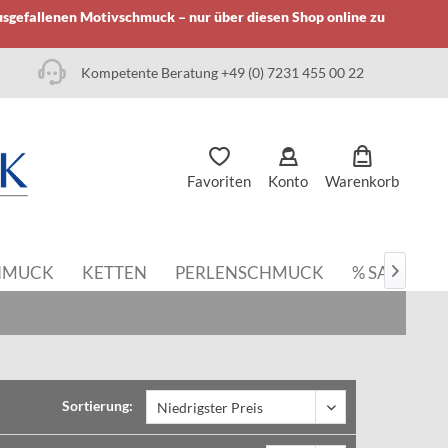
usgefallenen Motivschmuck – nur über diesen Shop online zu
Kompetente Beratung +49 (0) 7231 455 00 22
Favoriten
Konto
Warenkorb
HMUCK
KETTEN
PERLENSCHMUCK
% SALE

Sortierung: