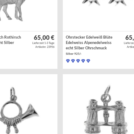
65,00 €
65
ch Rothirsch
Ohrstecker Edelweiß Blüte
ht Silber
Edelweiss Alpenedelweiss
Lieferzeit 1-3 Tage
Lieferze
Artikelnr. 23956
Artike
echt Silber Ohrschmuck
Silber 925/-