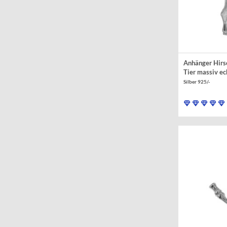
Anhänger Hirs
Tier massiv ec
Silber 925/-