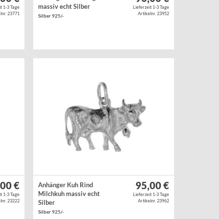
massiv echt Silber
it 1-3 Tage
Lieferzeit 1-3 Tage
lnr. 23771
Artikelnr. 23952
Silber 925/-
,00 €
95,00 €
Anhänger Kuh Rind
Milchkuh massiv echt
it 1-3 Tage
Lieferzeit 1-3 Tage
lnr. 23222
Artikelnr. 23962
Silber
Silber 925/-