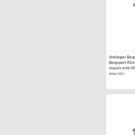
Anhänger Berg
Bergsport Klet
massiv echt Si
Silber 925/-