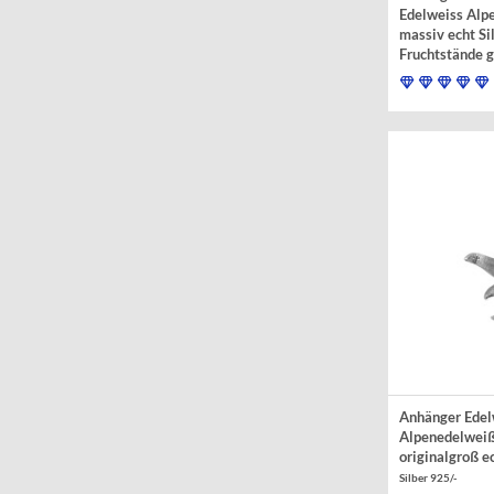
Edelweiss Alp
massiv echt Si
Fruchtstände g
Silber 925/-, Silber
goldplattiert
Anhänger Edel
Alpenedelweiß
originalgroß ec
Silber 925/-