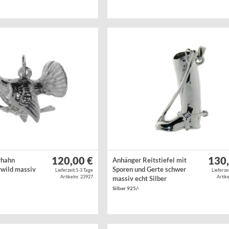
Silber 925/-
120,00 €
130,
rhahn
Anhänger Reitstiefel mit
wild massiv
Sporen und Gerte schwer
Lieferzeit 1-3 Tage
Lieferze
Artikelnr. 23927
Artike
massiv echt Silber
Silber 925/-