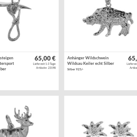
65,00 €
65
steigen
Anhänger Wildschwein
tersport
Wildsau Keiler echt Silber
Lieferzeit 1-3 Tage
Lieferze
Artikelnr. 23198
Artike
lber
Silber 925/-