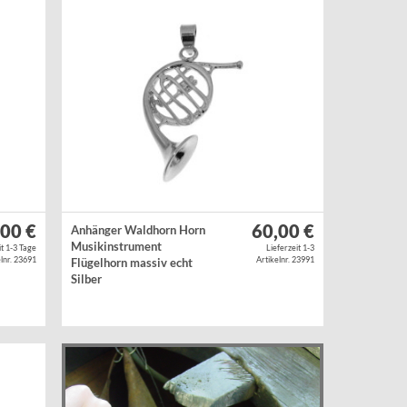
,00 €
60,00 €
Anhänger Waldhorn Horn
Musikinstrument
it 1-3 Tage
Lieferzeit 1-3
lnr. 23691
Artikelnr. 23991
Flügelhorn massiv echt
Silber
Silber 925/-