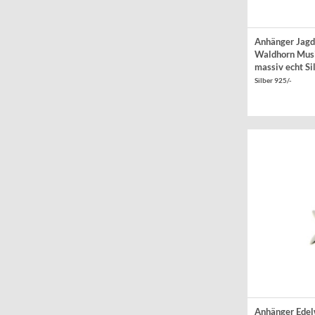
Anhänger Jag
Waldhorn Mus
massiv echt Si
Silber 925/-
Anhänger Edel