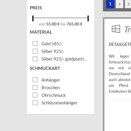
1
PREIS
von
55,00 €
bis
765,00 €
Tr
MATERIAL
Gold 585/-
DETAILGET
Silber 925/-
Wir legen
Silber 925/- goldplattiert
Schmuckstüc
SCHMUCKART
nur mit vi
Deutschland
Anhänger
auch absolut
um Pferd 
Broschen
Entdecken Sie
Ohrschmuck
Schlüsselanhänger