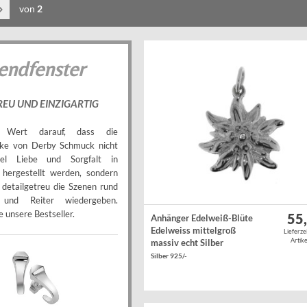
von
2
endfenster
REU UND EINZIGARTIG
 Wert darauf, dass die
ke von Derby Schmuck nicht
el Liebe und Sorgfalt in
 hergestellt werden, sondern
 detailgetreu die Szenen rund
und Reiter wiedergeben.
 unsere Bestseller.
55
Anhänger Edelweiß-Blüte
Edelweiss mittelgroß
Lieferze
Artike
massiv echt Silber
Silber 925/-