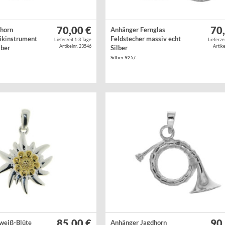
70,00 €
70
dhorn
Anhänger Fernglas
ikinstrument
Feldstecher massiv echt
Lieferzeit 1-3 Tage
Lieferze
Artikelnr. 23546
Artike
lber
Silber
Silber 925/-
85,00 €
90
weiß-Blüte
Anhänger Jagdhorn