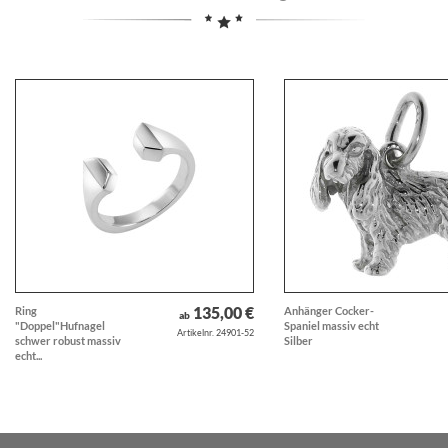
135,00 €
Ring
Anhänger Cocker-
ab
"Doppel"Hufnagel
Spaniel massiv echt
Artikelnr. 24901-52
schwer robust massiv
Silber
echt...