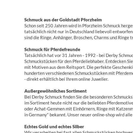
Schmuck aus der Goldstadt Pforzheim
Schon seit 250 Jahren wird in Pforzheim Schmuck herges
tatsächlich nicht nur in Deutschland liebevoll entworfen
sind die Ringe, Anhänger, Broschen, Charms und Ringe t
Schmuck für Pferdefreunde
Tatsächlich hat vor 31 Jahren - 1992 - bei Derby Schmuc
Schmuckstücken für den Pferdeliebhaber. Entdecken Sie
mit Motiven aus dem Reitsport. Die perfekte Geschenkid
hunderten verschiedenen Schmuckstücken mit Pferdemoti
- direkt erhältlich bei Ihrem online Juwelier.
Außergewöhnliches Sortiment
Bei Derby Schmuck finden Sie die besonderen Schmuckst
im Sortiment heute nicht nur die beliebten Pferdemotiv
oder Achat-Gemmen mit Einhörnern, Ringe mit Katzenmot
in Germany" bekannt. Unser neuer online-shop wird alle
Echtes Gold und echtes Silber
Wir verarbeiten bei fast allen Schmuckstücken hochwert