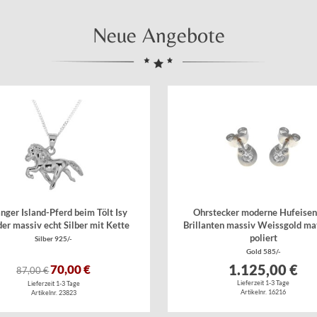
Neue Angebote
nger Island-Pferd beim Tölt Isy
Ohrstecker moderne Hufeisen
der massiv echt Silber mit Kette
Brillanten massiv Weissgold mat
poliert
Silber 925/-
Gold 585/-
1.125,00 €
70,00 €
87,00 €
Lieferzeit 1-3 Tage
Lieferzeit 1-3 Tage
Artikelnr. 16216
Artikelnr. 23823