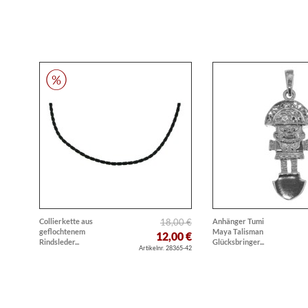
Collierkette aus
18,00 €
Anhänger Tumi
geflochtenem
Maya Talisman
12,00 €
Rindsleder...
Glücksbringer...
Artikelnr. 28365-42