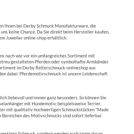
eren Ihnen bei Derby Schmuck Manufakturware, die
i uns keine Chance. Da Sie direkt beim Hersteller kaufen,
m Juwelier online-shop erhältlich.
uns nach wie vor ein umfangreiches Sortiment mit
getreu gestalteten Pferden oder symbolhafte Armbänder
 Sortiment im Derby Reiterschmuck-onlineshop aus
dee dabei. Pferdemotivschmuck ist unsere Leidenschaft
ch liebevoll und immer ganz besonders. So können Sie
selanhänger mit Hundemotiv, beispielsweise Terrier,
eter mit qualitativ hochwertigen Schmuckstücken "Made
 Bereichen des Motivschmucks sind sofort lieferbar.
r wertigen Schmuck, sondern werden auch lange daran