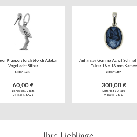
ger Klapperstorch Storch Adebar
Anhänger Gemme Achat Schmett
Vogel echt Silber
Falter 18 x 13 mm Kame
Silber 925/-
Silber 925/-
60,00 €
300,00 €
Lieferzeit 1-3 Tage
Lieferzeit 1-3 Tage
Artikelnr. 33021
Artikelnr. 33017
Ihre Lieblinge