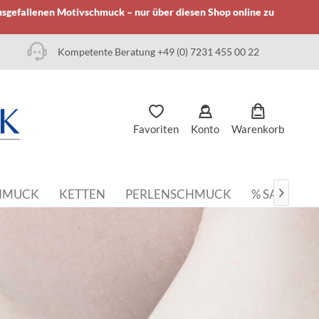
usgefallenen Motivschmuck – nur über diesen Shop online zu
Kompetente Beratung +49 (0) 7231 455 00 22
Favoriten
Konto
Warenkorb
HMUCK
KETTEN
PERLENSCHMUCK
% SALE
