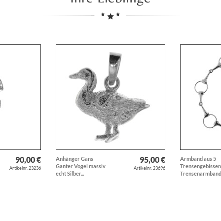
90,00 €
95,00 €
Anhänger Gans
Armband aus 5
Ganter Vogel massiv
Trensengebissen
Artikelnr. 23236
Artikelnr. 23696
echt Silber...
Trensenarmband.