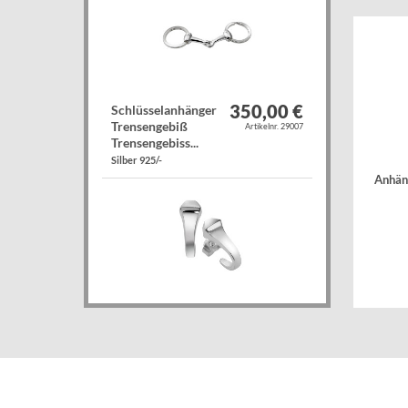
350,00 €
Schlüsselanhänger
Trensengebiß
Artikelnr. 29007
Trensengebiss...
Silber 925/-
Anhän
135,00 €
Ohrstecker
Hufnagel Hufnagel-
Artikelnr. 26215
Ohrschmuck
massiv...
Silber 925/-