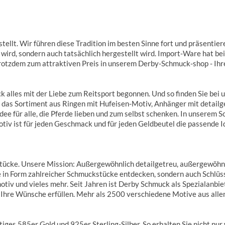
tellt. Wir führen diese Tradition im besten Sinne fort und präsenti
 wird, sondern auch tatsächlich hergestellt wird. Import-Ware hat be
rotzdem zum attraktiven Preis in unserem Derby-Schmuck-shop - Ihre
k alles mit der Liebe zum Reitsport begonnen. Und so finden Sie bei 
 das Sortiment aus Ringen mit Hufeisen-Motiv, Anhänger mit detail
ee für alle, die Pferde lieben und zum selbst schenken. In unserem
v ist für jeden Geschmack und für jeden Geldbeutel die passende I
ücke. Unsere Mission: Außergewöhnlich detailgetreu, außergewöhnli
e in Form zahlreicher Schmuckstücke entdecken, sondern auch Schlüs
iv und vieles mehr. Seit Jahren ist Derby Schmuck als Spezialanbi
 Ihre Wünsche erfüllen. Mehr als 2500 verschiedene Motive aus allen
iges 585er Gold und 925er Sterling-Silber. So erhalten Sie nicht nu