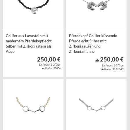
Collier aus Lavastein mit
Pferdekopf Collier küssende
modernem Pferdekopf echt
Pferde echt Silber mit
Silber mit Zirkoniastein als
Zirkoniaaugen und
Auge
Zirkoniamähne
Silber 925/-, Zuchtperlen
Silber 925/-
250,00 €
250,00 €
ab
Lieferzeit 1-3 Tage
Lieferzeit 1-3 Tage
Artikelnr. 21004
Artikelnr. 21362-42