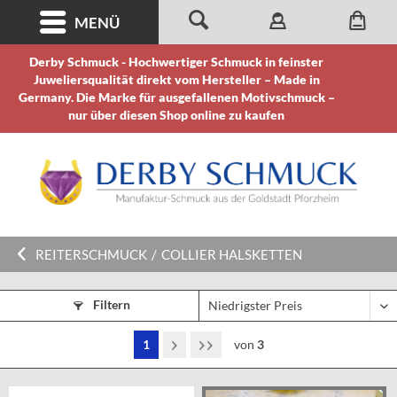
MENÜ
Derby Schmuck - Hochwertiger Schmuck in feinster
Juweliersqualität direkt vom Hersteller – Made in
Germany. Die Marke für ausgefallenen Motivschmuck –
nur über diesen Shop online zu kaufen
REITERSCHMUCK
/
COLLIER HALSKETTEN
Filtern
1
von
3