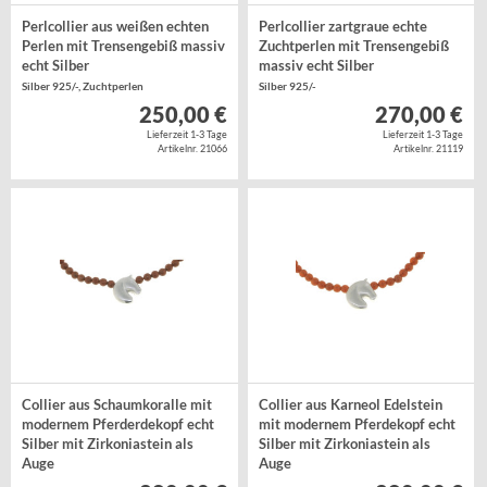
Perlcollier aus weißen echten
Perlcollier zartgraue echte
Perlen mit Trensengebiß massiv
Zuchtperlen mit Trensengebiß
echt Silber
massiv echt Silber
Silber 925/-, Zuchtperlen
Silber 925/-
250,00 €
270,00 €
Lieferzeit 1-3 Tage
Lieferzeit 1-3 Tage
Artikelnr. 21066
Artikelnr. 21119
Collier aus Schaumkoralle mit
Collier aus Karneol Edelstein
modernem Pferderdekopf echt
mit modernem Pferdekopf echt
Silber mit Zirkoniastein als
Silber mit Zirkoniastein als
Auge
Auge
Silber 925/-, Zuchtperlen
Silber 925/-, Zuchtperlen