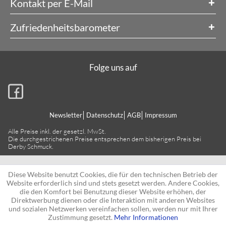
Kontakt per E-Mail
Zufriedenheitsbarometer
Folge uns auf
Newsletter
Datenschutz
AGB
Impressum
Alle Preise inkl. der gesetzl. MwSt.
Die durchgestrichenen Preise entsprechen dem bisherigen Preis bei
Derby Schmuck.
Diese Website benutzt Cookies, die für den technischen Betrieb der
Website erforderlich sind und stets gesetzt werden. Andere Cookies,
die den Komfort bei Benutzung dieser Website erhöhen, der
Direktwerbung dienen oder die Interaktion mit anderen Websites
und sozialen Netzwerken vereinfachen sollen, werden nur mit Ihrer
Zustimmung gesetzt.
Mehr Informationen