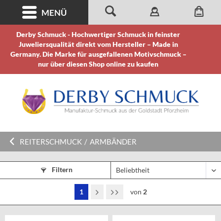
MENÜ
Derby Schmuck - Hochwertiger Schmuck in feinster
Juweliersqualität direkt vom Hersteller – Made in
Germany. Die Marke für ausgefallenen Motivschmuck –
nur über diesen Shop online zu kaufen
REITERSCHMUCK
/
ARMBÄNDER
Filtern
1
von
2