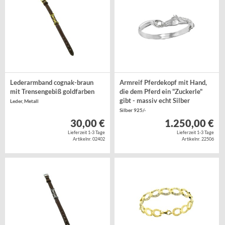
Lederarmband cognak-braun
Armreif Pferdekopf mit Hand,
mit Trensengebiß goldfarben
die dem Pferd ein "Zuckerle"
gibt - massiv echt Silber
Leder, Metall
Silber 925/-
30,00 €
1.250,00 €
Lieferzeit 1-3 Tage
Lieferzeit 1-3 Tage
Artikelnr. 02402
Artikelnr. 22506