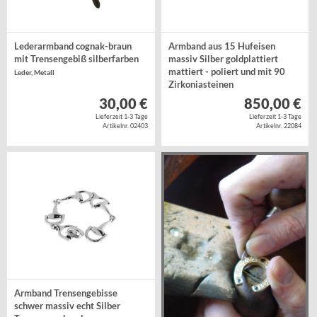
Lederarmband cognak-braun
Armband aus 15 Hufeisen
mit Trensengebiß silberfarben
massiv Silber goldplattiert
mattiert - poliert und mit 90
Leder, Metall
Zirkoniasteinen
Silber 925/- goldplattiert
30,00 €
850,00 €
Lieferzeit 1-3 Tage
Lieferzeit 1-3 Tage
Artikelnr. 02403
Artikelnr. 22084
Armband Trensengebisse
schwer massiv echt Silber