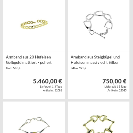
Armband aus 20 Hufeisen
Armband aus Steigbügel und
Gelbgold mattiert - poliert
Hufeisen massiv echt Silber
Gold 585/-
Silber 925/-
5.460,00 €
750,00 €
Lieferzeit 1-3 Tage
Lieferzeit 1-3 Tage
Artikelnr. 12081
Artikelnr. 22085