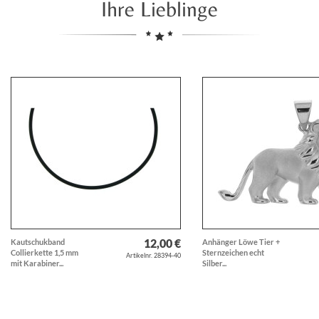
Ihre Lieblinge
12,00 €
Kautschukband
Anhänger Löwe Tier +
Collierkette 1,5 mm
Sternzeichen echt
Artikelnr. 28394-40
mit Karabiner...
Silber...