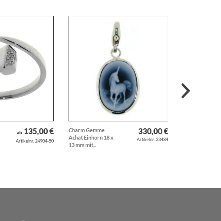
135,00 €
330,00 €
Charm Gemme
Anhänger
ab
Achat Einhorn 18 x
Äsculap-Stab
Artikelnr. 23484
Artikelnr. 24904-50
13 mm mit...
Äskulap
Medizinsymbol..