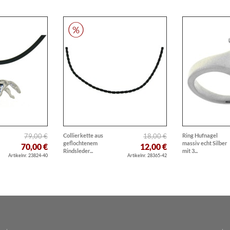
79,00 €
Collierkette aus
18,00 €
Ring Hufnagel
geflochtenem
massiv echt Silber
70,00 €
12,00 €
Rindsleder...
mit 3...
Artikelnr. 23824-40
Artikelnr. 28365-42