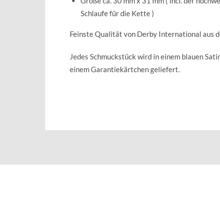
Größe ca. 30 mm x 31 mm ( incl. der hochwe
Schlaufe für die Kette )
Feinste Qualität von Derby International aus 
Jedes Schmuckstück wird in einem blauen Sat
einem Garantiekärtchen geliefert.