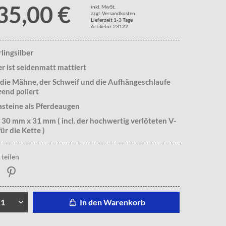
35,00 €
inkl. MwSt.
zzgl. Versandkosten
Lieferzeit 1-3 Tage
Artikelnr. 23122
rlingsilber
r ist seidenmatt mattiert
 die Mähne, der Schweif und die Aufhängeschlaufe
zend poliert
asteine als Pferdeaugen
 30 mm x 31 mm ( incl. der hochwertig verlöteten V-
ür die Kette )
teilen
In den Warenkorb