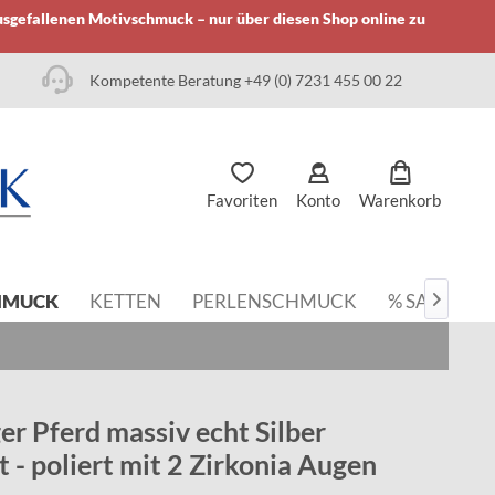
usgefallenen Motivschmuck – nur über diesen Shop online zu
Kompetente Beratung +49 (0) 7231 455 00 22
Favoriten
Konto
Warenkorb
HMUCK
KETTEN
PERLENSCHMUCK
% SALE

r Pferd massiv echt Silber
t - poliert mit 2 Zirkonia Augen