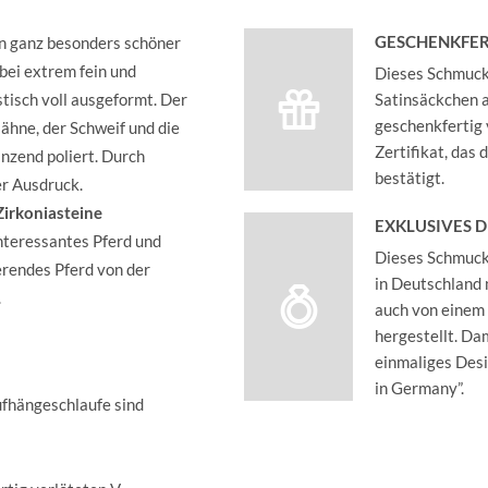
GESCHENKFER
in ganz besonders schöner
bei extrem fein und
Dieses Schmucks
stisch voll ausgeformt. Der
Satinsäckchen an
geschenkfertig 
Mähne, der Schweif und die
Zertifikat, das
nzend poliert. Durch
bestätigt.
er Ausdruck.
Zirkoniasteine
EXKLUSIVES 
nteressantes Pferd und
Dieses Schmucks
erendes Pferd von der
in Deutschland 
.
auch von einem
hergestellt. Dam
einmaliges Des
in Germany”.
ufhängeschlaufe sind