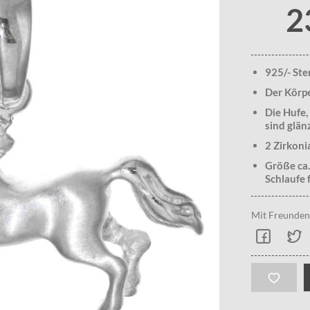
2
925/- Ste
Der Körpe
Die Hufe,
sind glän
2 Zirkoni
Größe ca.
Schlaufe f
Mit Freunden 