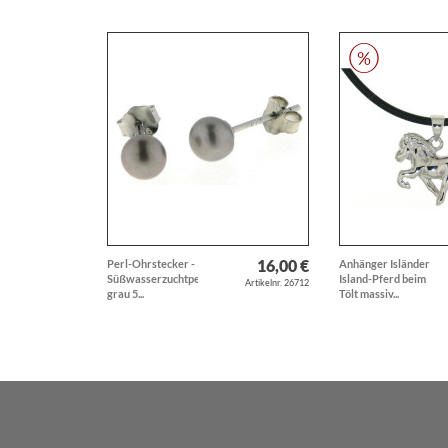
16,00 €
Perl-Ohrstecker -
Anhänger Isländer
Süßwasserzuchtperlen
Island-Pferd beim
Artikelnr. 26712
grau 5...
Tölt massiv...