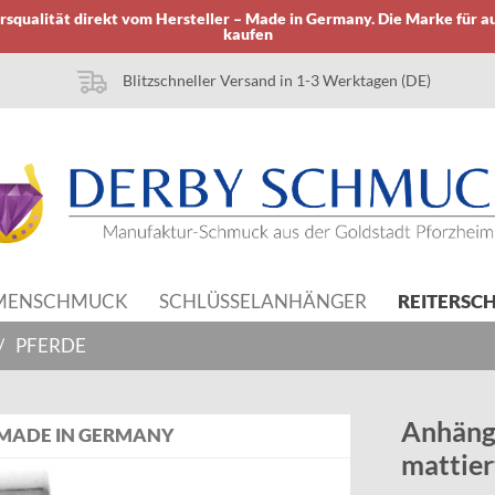
squalität direkt vom Hersteller – Made in Germany. Die Marke für a
kaufen
Blitzschneller Versand in 1-3 Werktagen (DE)
MENSCHMUCK
SCHLÜSSELANHÄNGER
REITERSC
/
PFERDE
Anhänge
MADE IN GERMANY
mattier