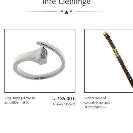
Ihre Lieblinge
135,00 €
Ring Hufnagel massiv
Lederarmband
ab
echt Silber mit 3...
cognak-braun mit
Artikelnr. 24904-50
Trensengebiß...