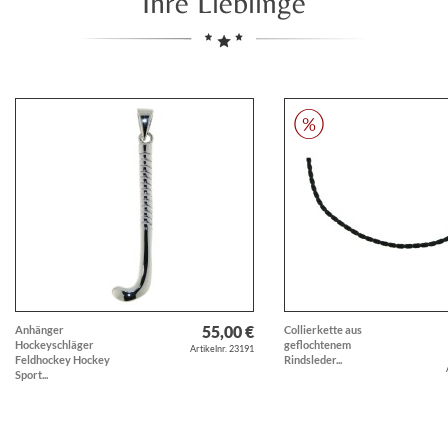
Ihre Lieblinge
55,00 €
Anhänger
Collierkette aus
Hockeyschläger
geflochtenem
Artikelnr. 23191
Feldhockey Hockey
Rindsleder...
Sport...