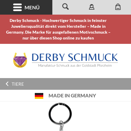
MENÜ
Derby Schmuck - Hochwertiger Schmuck in feinster
Juweliersqualität direkt vom Hersteller – Made in
Germany. Die Marke für ausgefallenen Motivschmuck –
nur über diesen Shop online zu kaufen
TIERE
MADE IN GERMANY