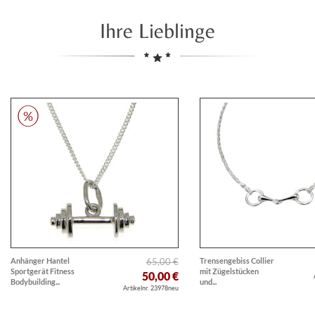
Ihre Lieblinge
Anhänger Hantel
65,00 €
Trensengebiss Collier
Sportgerät Fitness
mit Zügelstücken
50,00 €
Bodybuilding...
und...
Artikelnr. 23978neu