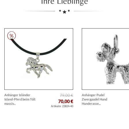
Ihre Lieblinge
Anhänger Isländer
79,00 €
Anhänger Pudel
Island-Pferd beim Tölt
Zwergpudel Hund
70,00 €
massiv...
Hunderasse...
Artikelnr. 23824-40