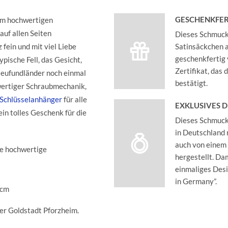
GESCHENKFER
em hochwertigen
auf allen Seiten
Dieses Schmucks
 fein und mit viel Liebe
Satinsäckchen an
geschenkfertig 
pische Fell, das Gesicht,
Zertifikat, das
 Neufundländer noch einmal
bestätigt.
wertiger Schraubmechanik,
 Schlüsselanhänger
für alle
EXKLUSIVES 
n tolles Geschenk für die
Dieses Schmucks
in Deutschland 
auch von einem
die hochwertige
hergestellt. Dam
einmaliges Des
in Germany”.
 cm
der Goldstadt Pforzheim.