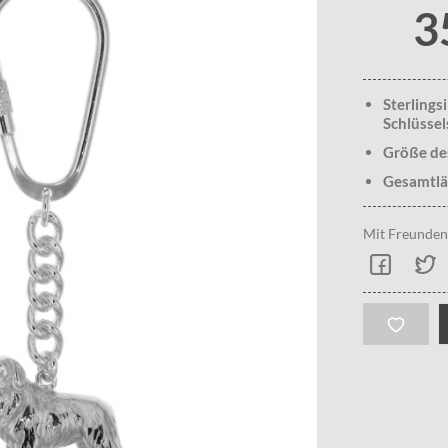
3
Sterlings
Schlüsse
Größe de
Gesamtlä
Mit Freunden 