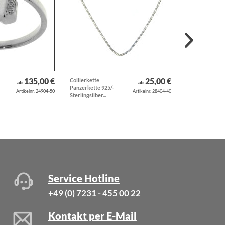
135,00 €
25,00 €
Collierkette
Lederarmband
ab
ab
Panzerkette 925/-
schwarz mit
Artikelnr. 24904-50
Artikelnr. 28404-40
Sterlingsilber...
Trensengebiss
goldfarben
Service Hotline
+49 (0) 7231 - 455 00 22
Kontakt per E-Mail