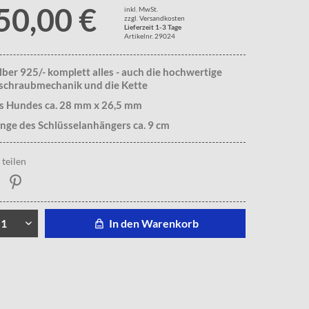
50,00 €
inkl. MwSt.
zzgl. Versandkosten
Lieferzeit 1-3 Tage
Artikelnr. 29024
ilber 925/- komplett alles - auch die hochwertige
lschraubmechanik und die Kette
s Hundes ca. 28 mm x 26,5 mm
nge des Schlüsselanhängers ca. 9 cm
teilen
In den Warenkorb