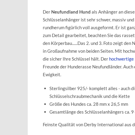
Der
Neufundland Hund
als Anhänger an dies
Schlüsselanhänger ist sehr schwer, massiv und 
rundherum figürlich voll ausgeformt. Er ist ganz
zum Detail gearbeitet, beachten Sie das rassety
den Körperbau......Das 2. und 3. Foto zeigt den
in Großaufnahme von beiden Seiten. Mit hoch
die sicher Ihre Schlüssel hält. Der
hochwertige
Freunde der Hunderasse Neufundländer. Auch ei
Ewigkeit.
Sterlingsilber 925/- komplett alles - auch 
Schlüsselschraubmechanik und die Kette
Größe des Hundes ca. 28 mm x 26,5 mm
Gesamtlänge des Schlüsselanhängers ca. 9
Feinste Qualität von Derby International aus 