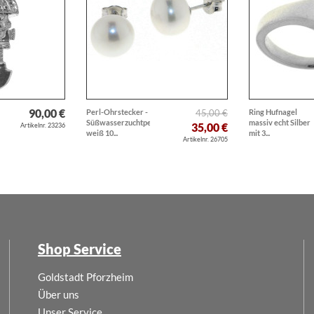
90,00 €
Perl-Ohrstecker -
45,00 €
Ring Hufnagel
Süßwasserzuchtperlen
massiv echt Silber
35,00 €
Artikelnr. 23236
weiß 10...
mit 3...
Artikelnr. 26705
Shop Service
Goldstadt Pforzheim
Über uns
Unser Service