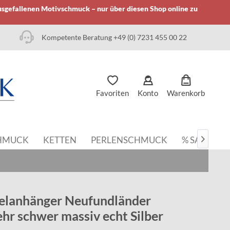
usgefallenen Motivschmuck – nur über diesen Shop online zu
Kompetente Beratung +49 (0) 7231 455 00 22
Favoriten
Konto
Warenkorb
CHMUCK
KETTEN
PERLENSCHMUCK
% SALE

selanhänger Neufundländer
hr schwer massiv echt Silber