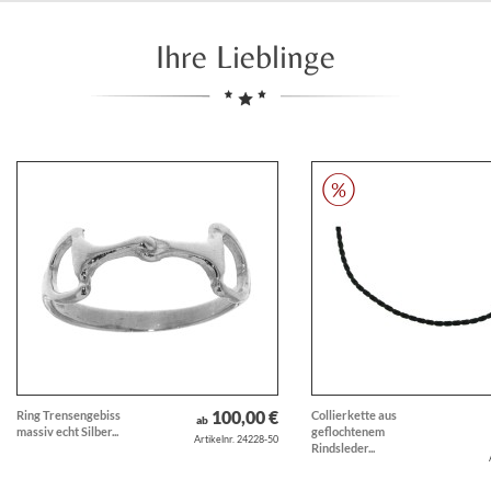
Ihre Lieblinge
100,00 €
Ring Trensengebiss
Collierkette aus
ab
massiv echt Silber...
geflochtenem
Artikelnr. 24228-50
Rindsleder...