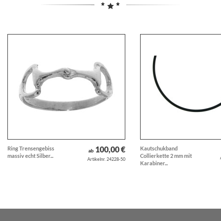
100,00 €
Ring Trensengebiss
Kautschukband
ab
massiv echt Silber...
Collierkette 2 mm mit
Artikelnr. 24228-50
Karabiner...