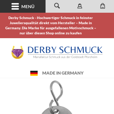
MENÜ
Derby Schmuck - Hochwertiger Schmuck in feinster
Juweliersqualität direkt vom Hersteller – Made in
Germany. Die Marke für ausgefallenen Motivschmuck –
nur über diesen Shop online zu kaufen
MADE IN GERMANY