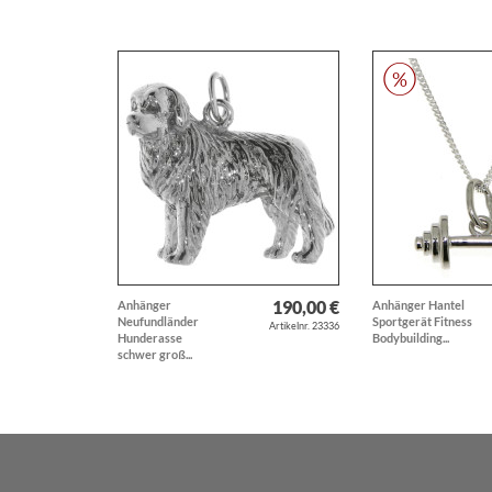
190,00 €
Anhänger
Anhänger Hantel
Neufundländer
Sportgerät Fitness
Artikelnr. 23336
Hunderasse
Bodybuilding...
schwer groß...