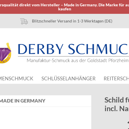
squalität direkt vom Hersteller – Made in Germany. Die Marke für a
kaufen
Blitzschneller Versand in 1-3 Werktagen (DE)
MENSCHMUCK
SCHLÜSSELANHÄNGER
REITERSC
Schild 
MADE IN GERMANY
incl. N