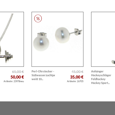
65,00 €
Perl-Ohrstecker -
45,00 €
Anhänger
Süßwasserzuchtperlen
Hockeyschläger
50,00 €
35,00 €
weiß 10...
Feldhockey
Artikelnr. 23978neu
Artikelnr. 26705
Hockey Sport...