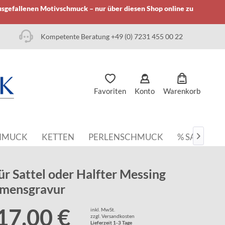
usgefallenen Motivschmuck – nur über diesen Shop online zu
Kompetente Beratung +49 (0) 7231 455 00 22
Favoriten
Konto
Warenkorb
HMUCK
KETTEN
PERLENSCHMUCK
% SALE

für Sattel oder Halfter Messing
amensgravur
17,00 €
inkl. MwSt.
zzgl. Versandkosten
Lieferzeit 1-3 Tage