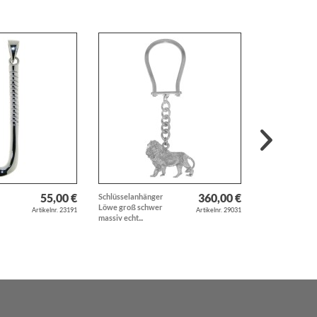
55,00 €
360,00 €
Schlüsselanhänger
Lederarmband
Löwe groß schwer
cognak-braun m
Artikelnr. 23191
Artikelnr. 29031
massiv echt...
Trensengebiß...