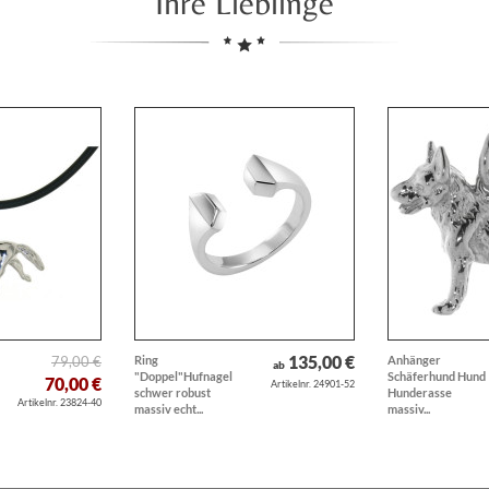
Ihre Lieblinge
135,00 €
79,00 €
Ring
Anhänger
ab
"Doppel"Hufnagel
Schäferhund Hund
70,00 €
Artikelnr. 24901-52
schwer robust
Hunderasse
Artikelnr. 23824-40
massiv echt...
massiv...