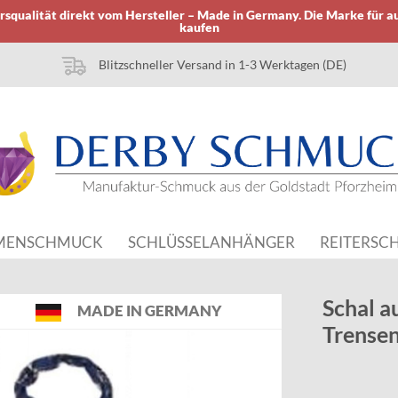
squalität direkt vom Hersteller – Made in Germany. Die Marke für a
kaufen
Blitzschneller Versand in 1-3 Werktagen (DE)
MENSCHMUCK
SCHLÜSSELANHÄNGER
REITERSC
Schal a
MADE IN GERMANY
Trense