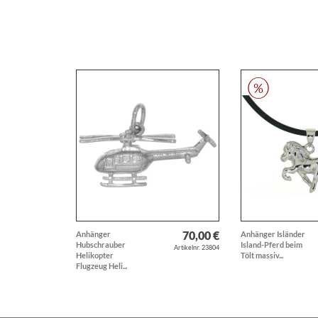
70,00 €
Anhänger
Anhänger Isländer
Hubschrauber
Island-Pferd beim
Artikelnr. 23804
Helikopter
Tölt massiv...
Flugzeug Heli...