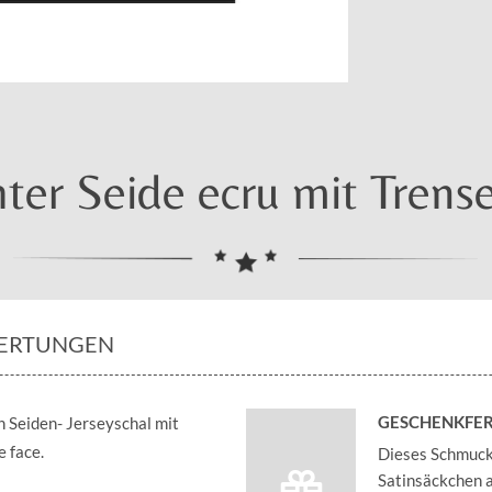
hter Seide ecru mit Tren
ERTUNGEN
GESCHENKFER
 Seiden- Jerseyschal mit
e face.
Dieses Schmucks
Satinsäckchen an