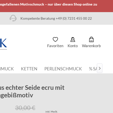
usgefallenen Motivschmuck – nur über diesen Shop online zu
Kompetente Beratung +49 (0) 7231 455 00 22
Favoriten
Konto
Warenkorb
HMUCK
KETTEN
PERLENSCHMUCK
% SALE

us echter Seide ecru mit
ngebißmotiv
30,00 €
inkl. MwSt.