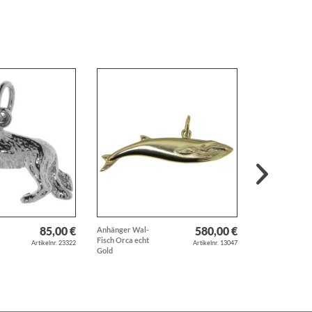
85,00 €
580,00 €
Anhänger Wal-
Collierkette au
Fisch Orca echt
geflochtenem
Artikelnr. 23322
Artikelnr. 13047
Gold
Rindsleder...