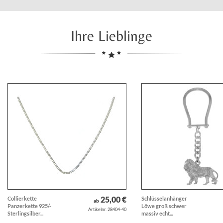
Ihre Lieblinge
25,00 €
Collierkette
Schlüsselanhänger
ab
Panzerkette 925/-
Löwe groß schwer
Artikelnr. 28404-40
Sterlingsilber...
massiv echt...