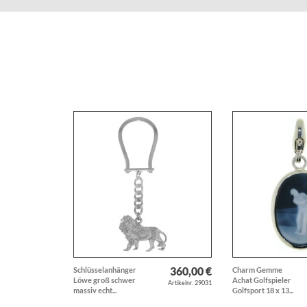
360,00 €
Schlüsselanhänger
Charm Gemme
Löwe groß schwer
Achat Golfspieler
Artikelnr. 29031
massiv echt...
Golfsport 18 x 13...