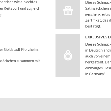
thentisch wie ein echtes
Dieses Schmucks
en Reitsport und zugleich
Satinsäckchen an
geschenkfertig 
g.
Zertifikat, das
bestätigt.
EXKLUSIVES 
Dieses Schmucks
der Goldstadt Pforzheim.
in Deutschland 
auch von einem
insäckchen zusammen mit
hergestellt. Dam
einmaliges Des
in Germany”.