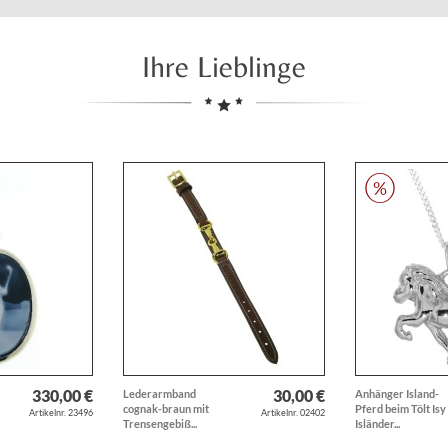
Ihre Lieblinge
330,00 €
30,00 €
Lederarmband
Anhänger Island-
cognak-braun mit
Pferd beim Tölt Isy
Artikelnr. 23496
Artikelnr. 02402
Trensengebiß...
Isländer...