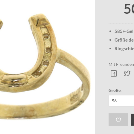
5
585/- Ge
Größe de
Ringschie
Mit Freunden 
Größe :