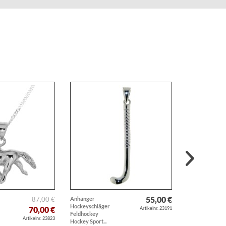
55,00 €
87,00 €
Anhänger
Ring
Hockeyschläger
Trensengebiss 
70,00 €
Artikelnr. 23191
Feldhockey
Zügelstücken
Artikelnr. 23823
Hockey Sport...
massiv echt...