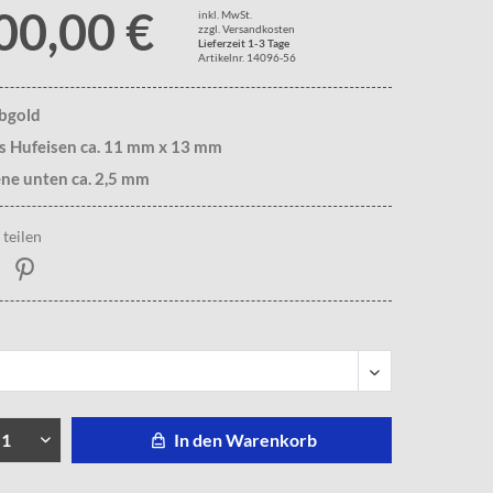
00,00 €
inkl. MwSt.
zzgl. Versandkosten
Lieferzeit 1-3 Tage
Artikelnr. 14096-56
lbgold
s Hufeisen ca. 11 mm x 13 mm
ne unten ca. 2,5 mm
teilen
In den Warenkorb