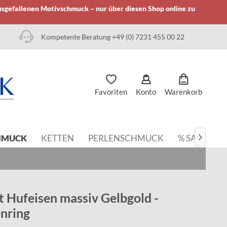
usgefallenen Motivschmuck – nur über diesen Shop online zu
Kompetente Beratung +49 (0) 7231 455 00 22
Favoriten
Konto
Warenkorb
HMUCK
KETTEN
PERLENSCHMUCK
% SALE

t Hufeisen massiv Gelbgold -
nring