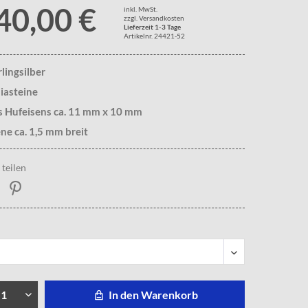
40,00 €
inkl. MwSt.
zzgl. Versandkosten
Lieferzeit 1-3 Tage
Artikelnr. 24421-52
rlingsilber
iasteine
s Hufeisens ca. 11 mm x 10 mm
ne ca. 1,5 mm breit
teilen
In den Warenkorb