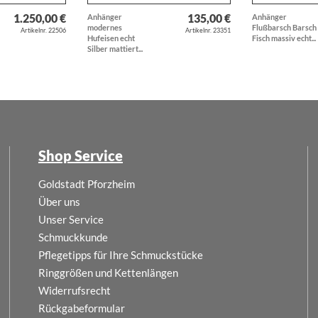
1.250,00 €
135,00 €
Anhänger
Anhänger
modernes
Flußbarsch Barsch
Artikelnr. 22506
Artikelnr. 23351
Hufeisen echt
Fisch massiv echt...
Silber mattiert...
Shop Service
Goldstadt Pforzheim
Über uns
Unser Service
Schmuckkunde
Pflegetipps für Ihre Schmuckstücke
Ringgrößen und Kettenlängen
Widerrufsrecht
Rückgabeformular