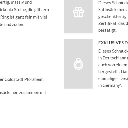
ertig, massiv und
Dieses Schmucks
rkonia Steine, die glitzern
Satinsäckchen an
geschenkfertig 
ing ist ganz fein mit viel
Zertifikat, das
nde und zudem
bestätigt.
EXKLUSIVES 
Dieses Schmucks
in Deutschland 
auch von einem
hergestellt. Dam
einmaliges Des
der Goldstadt Pforzheim.
in Germany”.
insäckchen zusammen mit