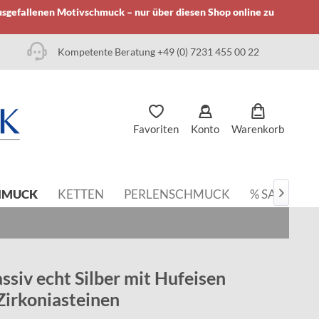
usgefallenen Motivschmuck – nur über diesen Shop online zu
Kompetente Beratung +49 (0) 7231 455 00 22
Favoriten
Konto
Warenkorb
HMUCK
KETTEN
PERLENSCHMUCK
% SALE

ssiv echt Silber mit Hufeisen
Zirkoniasteinen