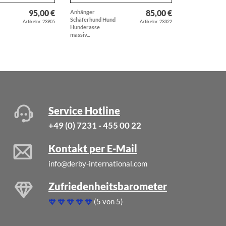
95,00 €
85,00 €
Anhänger
Ring
Schäferhund Hund
Trensengebiss 
Artikelnr. 23905
Artikelnr. 23322
Hunderasse
Zügelstücken
massiv...
massiv echt...
Service Hotline
+49 (0) 7231 - 455 00 22
Kontakt per E-Mail
info@derby-international.com
Zufriedenheitsbarometer
(5 von 5)