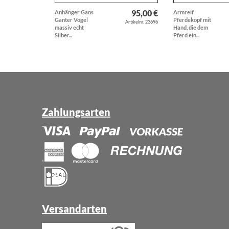
95,00 €
Anhänger Gans
Armreif
Ganter Vogel
Pferdekopf mit
Artikelnr. 23696
massiv echt
Hand, die dem
Silber...
Pferd ein...
Zahlungsarten
Versandarten