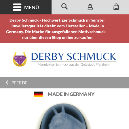
MENÜ
Derby Schmuck - Hochwertiger Schmuck in feinster
Juweliersqualität direkt vom Hersteller – Made in
Germany. Die Marke für ausgefallenen Motivschmuck –
nur über diesen Shop online zu kaufen
PFERDE
MADE IN GERMANY