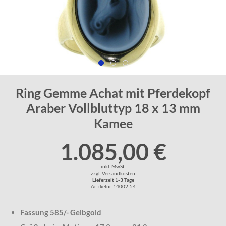
Ring Gemme Achat mit Pferdekopf
Araber Vollbluttyp 18 x 13 mm
Kamee
1.085,00 €
inkl. MwSt.
zzgl. Versandkosten
Lieferzeit 1-3 Tage
Artikelnr. 14002-54
Fassung 585/- Gelbgold