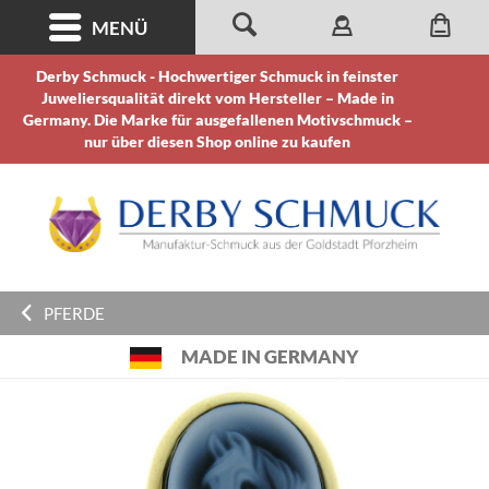
MENÜ
Derby Schmuck - Hochwertiger Schmuck in feinster
Juweliersqualität direkt vom Hersteller – Made in
Germany. Die Marke für ausgefallenen Motivschmuck –
nur über diesen Shop online zu kaufen
PFERDE
MADE IN GERMANY