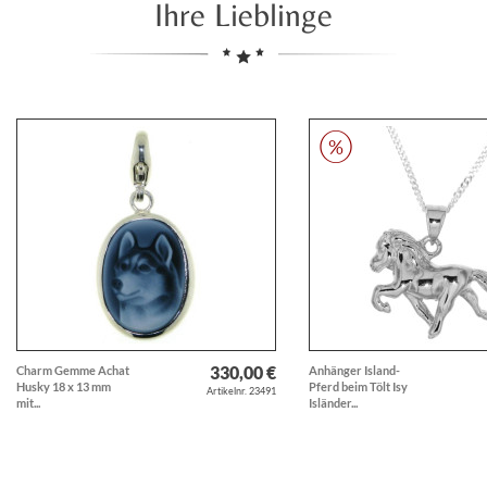
Ihre Lieblinge
330,00 €
Charm Gemme Achat
Anhänger Island-
Husky 18 x 13 mm
Pferd beim Tölt Isy
Artikelnr. 23491
mit...
Isländer...