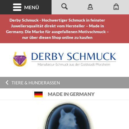
MENÜ
Derby Schmuck - Hochwertiger Schmuck in feinster
Juweliersqualität direkt vom Hersteller – Made in
Germany. Die Marke für ausgefallenen Motivschmuck –
nur über diesen Shop online zu kaufen
TIERE & HUNDERASSEN
MADE IN GERMANY