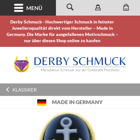
MENÜ
Derby Schmuck - Hochwertiger Schmuck in feinster
Juweliersqualität direkt vom Hersteller – Made in
Germany. Die Marke für ausgefallenen Motivschmuck –
nur über diesen Shop online zu kaufen
KLASSIKER
MADE IN GERMANY