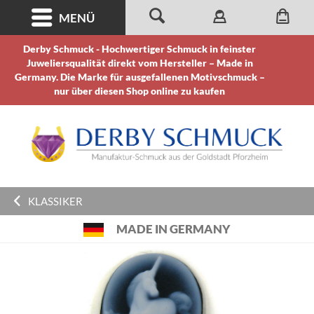
MENÜ
Derby Schmuck - Hochwertiger Schmuck in feinster
Juweliersqualität direkt vom Hersteller – Made in
Germany. Die Marke für ausgefallenen Motivschmuck –
nur über diesen Shop online zu kaufen
KLASSIKER
MADE IN GERMANY