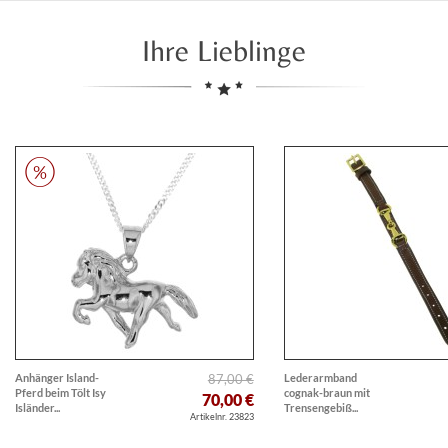
Ihre Lieblinge
Anhänger Island-
87,00 €
Lederarmband
Pferd beim Tölt Isy
cognak-braun mit
70,00 €
Isländer...
Trensengebiß...
Artikelnr. 23823