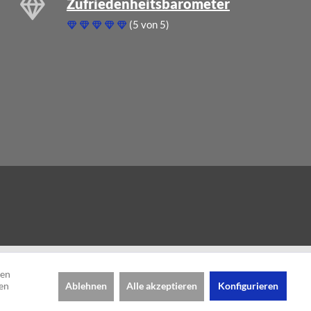
Zufriedenheitsbarometer
(5 von 5)
den
Ablehnen
Alle akzeptieren
Konfigurieren
en