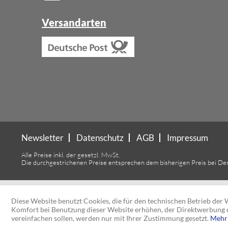
Versandarten
Newsletter
Datenschutz
AGB
Impressum
Alle Preise inkl. der gesetzl. MwSt.
Die durchgestrichenen Preise entsprechen dem bisherigen Preis bei De
Diese Website benutzt Cookies, die für den technischen Betrieb der W
Komfort bei Benutzung dieser Website erhöhen, der Direktwerbung d
vereinfachen sollen, werden nur mit Ihrer Zustimmung gesetzt.
Mehr