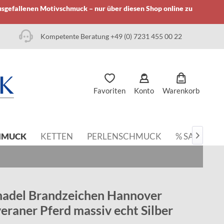
usgefallenen Motivschmuck – nur über diesen Shop online zu
Kompetente Beratung +49 (0) 7231 455 00 22
Favoriten
Konto
Warenkorb
HMUCK
KETTEN
PERLENSCHMUCK
% SALE

nadel Brandzeichen Hannover
raner Pferd massiv echt Silber