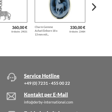
360,00 €
330,00 €
Charm Gemme
Anhänger Islan
Achat Einhorn 18 x
Pferd beim Tölt 
Artikelnr. 29031
Artikelnr. 23484
13 mm mit...
Isländer...
Service Hotline
+49 (0) 7231 - 455 00 22
Kontakt per E-Mail
info@derby-international.com