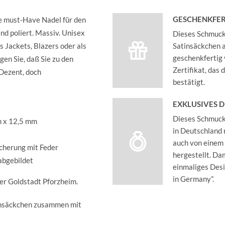
GESCHENKFER
 must-Have Nadel für den
d poliert. Massiv.
Unisex
Dieses Schmucks
 Jackets, Blazers oder als
Satinsäckchen an
geschenkfertig 
gen Sie, daß Sie zu den
Zertifikat, das
Dezent, doch
bestätigt.
EXKLUSIVES 
Dieses Schmucks
m x 12,5 mm
in Deutschland 
auch von einem
icherung mit Feder
hergestellt. Dam
 abgebildet
einmaliges Des
in Germany”.
der Goldstadt Pforzheim.
insäckchen zusammen mit