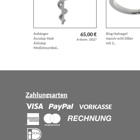
65,00 €
Anhänger
Ring Hufnagel
Äsculap-Stab
massiv echt Silber
Artikelnr. 33027
Äskulap
mit 3...
Medizinsymbol...
Zahlungsarten