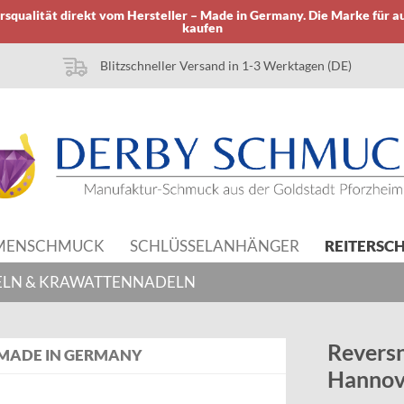
squalität direkt vom Hersteller – Made in Germany. Die Marke für a
kaufen
Blitzschneller Versand in 1-3 Werktagen (DE)
MENSCHMUCK
SCHLÜSSELANHÄNGER
REITERSC
ELN & KRAWATTENNADELN
Revers
MADE IN GERMANY
Hannove