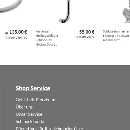
135,00 €
55,00 €
Anhänger
Schlüsselanhänger
ab
Hockeyschläger
Löwe groß schwer
Artikelnr. 23191
Artikelnr. 24904-50
Feldhockey
massiv echt...
Hockey Sport...
Shop Service
Goldstadt Pforzheim
Über uns
Unser Service
Schmuckkunde
Pflegetipps für Ihre Schmuckstücke