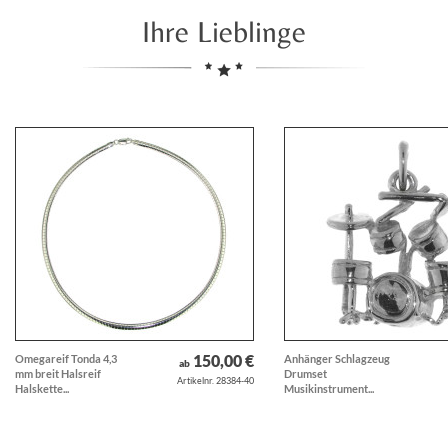
Ihre Lieblinge
150,00 €
Omegareif Tonda 4,3
Anhänger Schlagzeug
ab
mm breit Halsreif
Drumset
Artikelnr. 28384-40
Halskette...
Musikinstrument...