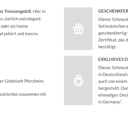
GESCHENKFER
hes Trensengebiß
. Hier in
, zierlich und elegant.
Dieses Schmucks
oder als kleine
Satinsäckchen an
geschenkfertig 
d poliert und massiv.
Zertifikat, das
bestätigt.
EXKLUSIVES 
Dieses Schmucks
in Deutschland 
der Goldstadt Pforzheim.
auch von einem
hergestellt. Dam
insäckchen zusammen mit
einmaliges Des
in Germany”.