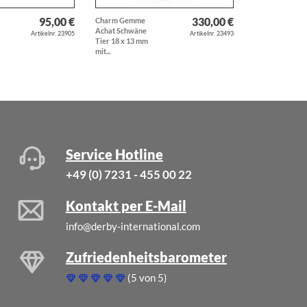
95,00 €
330,00 €
Charm Gemme
Anhänger
Achat Schwäne
Schäferhund H
Artikelnr. 23905
Artikelnr. 23493
Tier 18 x 13 mm
Hunderasse
mit...
massiv...
Service Hotline
+49 (0) 7231 - 455 00 22
Kontakt per E-Mail
info@derby-international.com
Zufriedenheitsbarometer
(5 von 5)