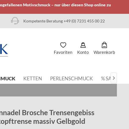
usgefallenen Motivschmuck – nur über diesen Shop online zu
Kompetente Beratung +49 (0) 7231 455 00 22
Favoriten
Konto
Warenkorb
HMUCK
KETTEN
PERLENSCHMUCK
% SALE

nnadel Brosche Trensengebiss
opftrense massiv Gelbgold