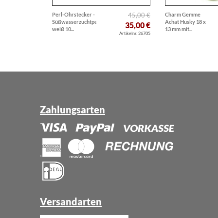
Perl-Ohrstecker -
45,00 €
Charm Gemme
Süßwasserzuchtperlen
Achat Husky 18 x
35,00 €
weiß 10...
13 mm mit...
Artikelnr. 26705
Zahlungsarten
Versandarten