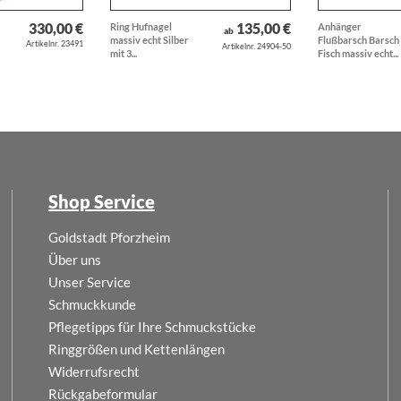
330,00 €
135,00 €
Ring Hufnagel
Anhänger
ab
massiv echt Silber
Flußbarsch Barsch
Artikelnr. 23491
Artikelnr. 24904-50
mit 3...
Fisch massiv echt...
Shop Service
Goldstadt Pforzheim
Über uns
Unser Service
Schmuckkunde
Pflegetipps für Ihre Schmuckstücke
Ringgrößen und Kettenlängen
Widerrufsrecht
Rückgabeformular