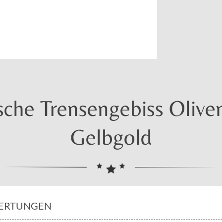
sche Trensengebiss Olive
Gelbgold
ERTUNGEN