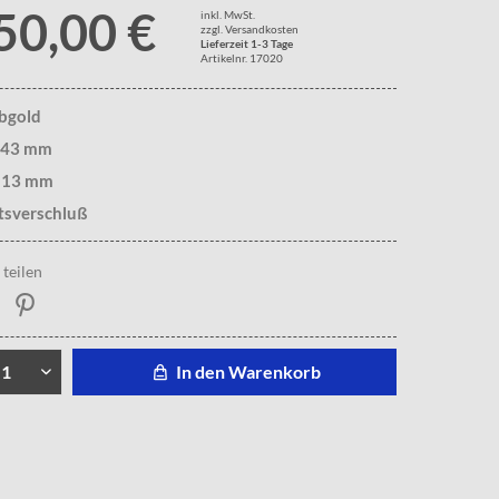
50,00 €
inkl. MwSt.
zzgl. Versandkosten
Lieferzeit 1-3 Tage
Artikelnr. 17020
lbgold
. 43 mm
. 13 mm
tsverschluß
teilen
In den Warenkorb