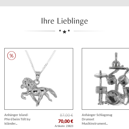
Ihre Lieblinge
Anhänger Island-
87,00 €
Anhänger Schlagzeug
Pferd beim Tölt Isy
Drumset
70,00 €
Isländer...
Musikinstrument...
Artikelnr. 23823