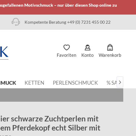
usgefallenen Motivschmuck – nur über diesen Shop online zu
Kompetente Beratung +49 (0) 7231 455 00 22
Favoriten
Konto
Warenkorb
HMUCK
KETTEN
PERLENSCHMUCK
% SALE

lier schwarze Zuchtperlen mit
m Pferdekopf echt Silber mit