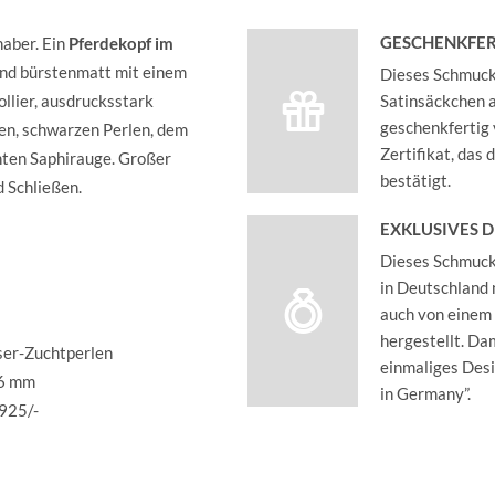
GESCHENKFER
haber. Ein
Pferdekopf im
t und bürstenmatt mit einem
Dieses Schmucks
ollier, ausdrucksstark
Satinsäckchen an
geschenkfertig 
en, schwarzen Perlen, dem
Zertifikat, das
hten Saphirauge. Großer
bestätigt.
d Schließen.
EXKLUSIVES 
Dieses Schmucks
in Deutschland 
auch von einem
hergestellt. Dam
ser-Zuchtperlen
einmaliges Des
 6 mm
in Germany”.
 925/-