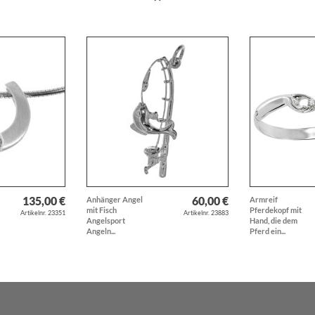
135,00 €
60,00 €
Anhänger Angel
Armreif
mit Fisch
Pferdekopf mit
Artikelnr. 23351
Artikelnr. 23883
Angelsport
Hand, die dem
Angeln...
Pferd ein...