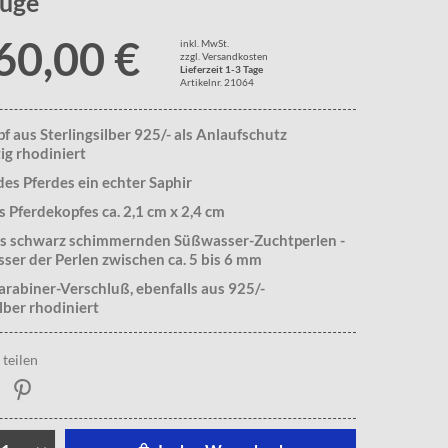
auge
60,00 €
inkl. MwSt.
zzgl. Versandkosten
Lieferzeit 1-3 Tage
Artikelnr. 21064
f aus Sterlingsilber 925/- als Anlaufschutz
g rhodiniert
des Pferdes ein echter Saphir
 Pferdekopfes ca. 2,1 cm x 2,4 cm
aus schwarz schimmernden Süßwasser-Zuchtperlen -
er der Perlen zwischen ca. 5 bis 6 mm
rabiner-Verschluß, ebenfalls aus 925/-
ilber rhodiniert
teilen