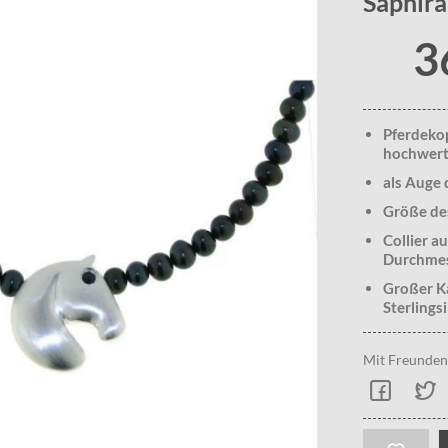
Saphir
3
Pferdekop
hochwerti
als Auge 
Größe des
Collier 
Durchmess
Großer Ka
Sterlings
Mit Freunden 