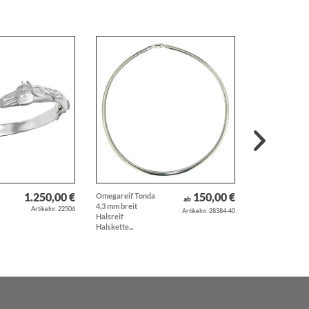
1.250,00 €
150,00 €
Omegareif Tonda
Anhänger
ab
4,3 mm breit
Hubschrauber
Artikelnr. 22506
Artikelnr. 28384-40
Halsreif
Helikopter
Halskette...
Flugzeug Heli...