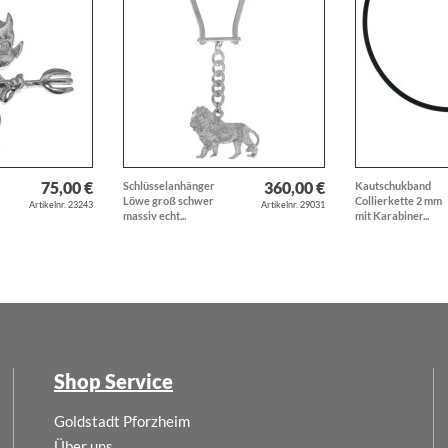
75,00 €
360,00 €
Schlüsselanhänger
Kautschukband
Löwe groß schwer
Collierkette 2 mm
Artikelnr. 23243
Artikelnr. 29031
massiv echt...
mit Karabiner...
Shop Service
Goldstadt Pforzheim
Über uns