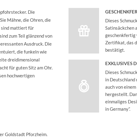
GESCHENKFER
pfohrstecker. Die
 Sie Mähne, die Ohren, die
Dieses Schmucks
 sind mattiert für
Satinsäckchen an
geschenkfertig 
ind zum Teil glänzend von
Zertifikat, das
nteressanten Ausdruck. Die
bestätigt.
tuiert, die funkeln wie
eite dreidimensional
EXKLUSIVES 
acht für guten Sitz am Ohr.
Dieses Schmucks
esen hochwertigen
in Deutschland 
auch von einem
hergestellt. Dam
einmaliges Des
in Germany”.
der Goldstadt Pforzheim.