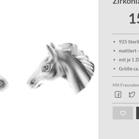
Zirkon
1
925 Sterl
mattiert -
mit je 1 
Größe ca
Mit Freunden 