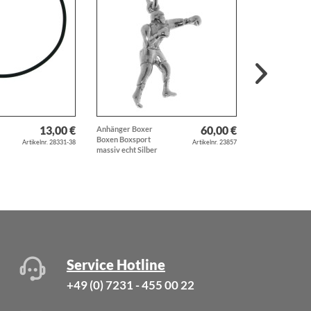
13,00 €
60,00 €
Anhänger Boxer
Perl-Ohrstecke
Boxen Boxsport
Süßwasserzuch
Artikelnr. 28331-38
Artikelnr. 23857
massiv echt Silber
weiß 10...
Service Hotline
+49 (0) 7231 - 455 00 22