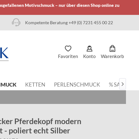
usgefallenen Motivschmuck – nur über diesen Shop online zu
Kompetente Beratung +49 (0) 7231 455 00 22
Favoriten
Konto
Warenkorb
HMUCK
KETTEN
PERLENSCHMUCK
% SALE

cker Pferdekopf modern
 - poliert echt Silber