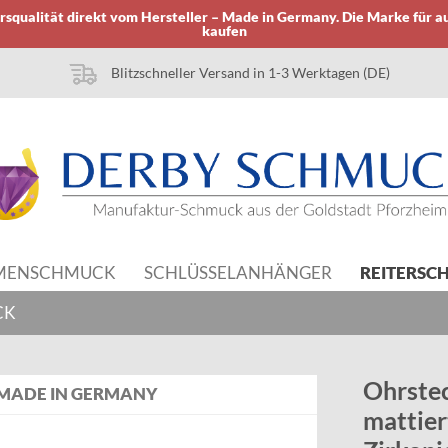
squalität direkt vom Hersteller – Made in Germany. Die Marke für a
kaufen
Blitzschneller Versand in 1-3 Werktagen (DE)
MENSCHMUCK
SCHLÜSSELANHÄNGER
REITERSC
CK
Ohrste
MADE IN GERMANY
mattiert