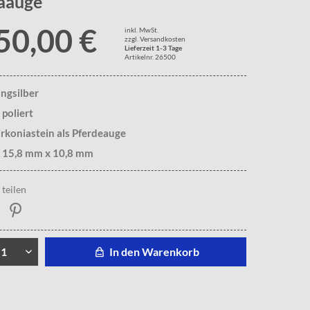
iaauge
50,00 €
inkl. MwSt.
zzgl. Versandkosten
Lieferzeit 1-3 Tage
Artikelnr. 26500
ingsilber
 poliert
Zirkoniastein als Pferdeauge
. 15,8 mm x 10,8 mm
teilen
In den Warenkorb