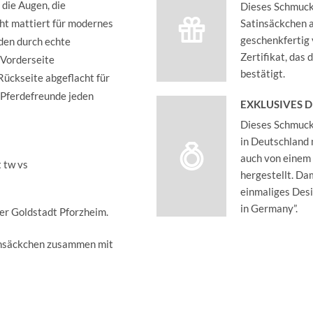
 die Augen, die
Dieses Schmucks
cht mattiert für modernes
Satinsäckchen an
geschenkfertig 
den durch echte
Zertifikat, das
 Vorderseite
bestätigt.
 Rückseite abgeflacht für
r Pferdefreunde jeden
EXKLUSIVES 
Dieses Schmucks
in Deutschland 
auch von einem
t tw vs
hergestellt. Dam
einmaliges Des
in Germany”.
der Goldstadt Pforzheim.
insäckchen zusammen mit