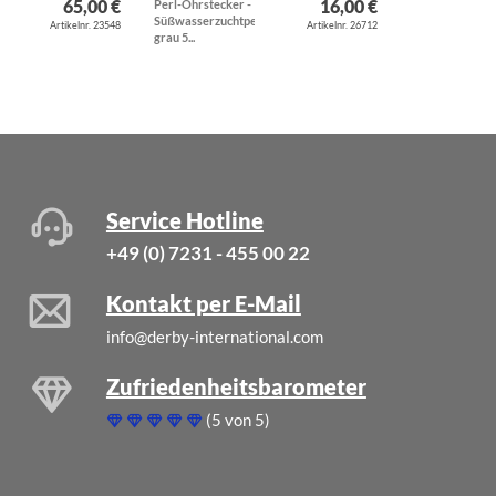
65,00 €
16,00 €
Perl-Ohrstecker -
Kautschukband
Süßwasserzuchtperlen
Collierkette 1,5
Artikelnr. 23548
Artikelnr. 26712
grau 5...
mm mit
Karabiner...
Service Hotline
+49 (0) 7231 - 455 00 22
Kontakt per E-Mail
info@derby-international.com
Zufriedenheitsbarometer
(5 von 5)