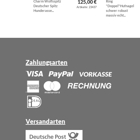
125,00 €
Charm Wolfsspitz
Ring
Deutscher Spitz
"Doppel"Hufnagel
Artikelnr. 23437
Hunderasse...
schwer robust
massiv echt...
Zahlungsarten
Versandarten