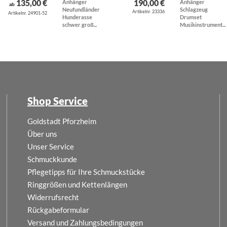
135,00 €
190,00 €
Anhänger
Anhänger
ab
Neufundländer
Schlagzeug
Artikelnr. 23336
Artikelnr. 24901-52
Hunderasse
Drumset
schwer groß...
Musikinstrument...
Shop Service
Goldstadt Pforzheim
Über uns
Unser Service
Schmuckkunde
Pflegetipps für Ihre Schmuckstücke
Ringgrößen und Kettenlängen
Widerrufsrecht
Rückgabeformular
Versand und Zahlungsbedingungen