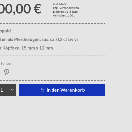
00,00 €
inkl. MwSt.
zzgl. Versandkosten
Lieferzeit 1-3 Tage
Artikelnr. 16501
lbgold
en als Pferdeaugen, zus. ca. 0,2 ct tw vs
r Köpfe ca. 15 mm x 12 mm
teilen
In den Warenkorb