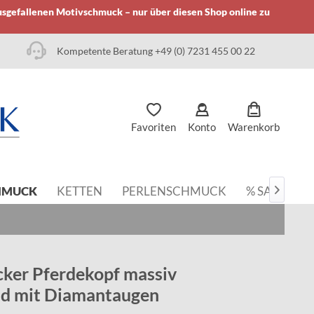
usgefallenen Motivschmuck – nur über diesen Shop online zu
Kompetente Beratung +49 (0) 7231 455 00 22
Favoriten
Konto
Warenkorb
HMUCK
KETTEN
PERLENSCHMUCK
% SALE

ker Pferdekopf massiv
ld mit Diamantaugen