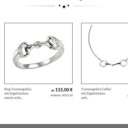
115,00 €
Ring Trensengebiss
Trensengebiss Collier
ab
mit Zügelstücken
mit Zügelstücken
Artikelnr. 24231-50
massiv echt...
und...