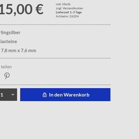
15,00 €
inkl. MwSt.
zzgl. Versandkosten
Lieferzeit 1-3 Tage
Artikelnr. 26204
rlingsilber
iasteine
. 7,8 mm x 7,6 mm
teilen
In den Warenkorb