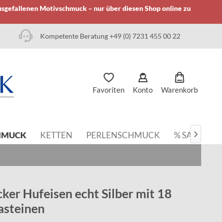
usgefallenen Motivschmuck – nur über diesen Shop online zu
Kompetente Beratung +49 (0) 7231 455 00 22
Favoriten
Konto
Warenkorb
HMUCK
KETTEN
PERLENSCHMUCK
% SALE

ker Hufeisen echt Silber mit 18
asteinen