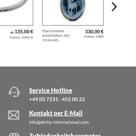
135,00 €
330,00 €
Charm Gemme
Anhänger
ab
Achat Einhorn 18 x
modernes
Artikelnr. 23484
Artikelnr. 24904-50
13 mm mit...
Hufeisen echt
Silber mattiert..
Service Hotline
+49 (0) 7231 - 455 00 22
Kontakt per E-Mail
info@derby-international.com
Zufriedenheitsbarometer