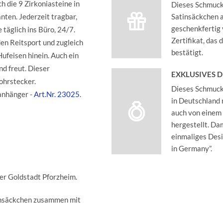
h die 9 Zirkoniasteine in
Dieses Schmucks
nten. Jederzeit tragbar,
Satinsäckchen an
geschenkfertig 
täglich ins Büro, 24/7.
Zertifikat, das
den Reitsport und zugleich
bestätigt.
Hufeisen hinein. Auch ein
nd freut. Dieser
EXKLUSIVES 
ohrstecker.
Dieses Schmucks
anhänger -
Art.Nr. 23025
.
in Deutschland 
auch von einem
hergestellt. Dam
einmaliges Des
in Germany”.
der Goldstadt Pforzheim.
insäckchen zusammen mit