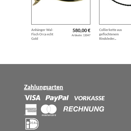
580,00 €
Anhänger Wal-
Collierkette aus
Fisch Orca echt
geflochtenem
Artikelnr. 13047
Gold
Rindsleder...
Zahlungsarten