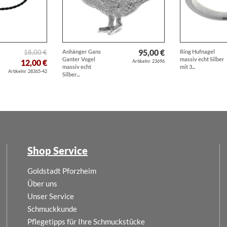
95,00 €
18,00 €
Anhänger Gans
Ring Hufnagel
Ganter Vogel
massiv echt Silber
12,00 €
Artikelnr. 23696
massiv echt
mit 3...
Artikelnr. 28365-42
Silber...
Shop Service
Goldstadt Pforzheim
Über uns
Unser Service
Schmuckkunde
Pflegetipps für Ihre Schmuckstücke