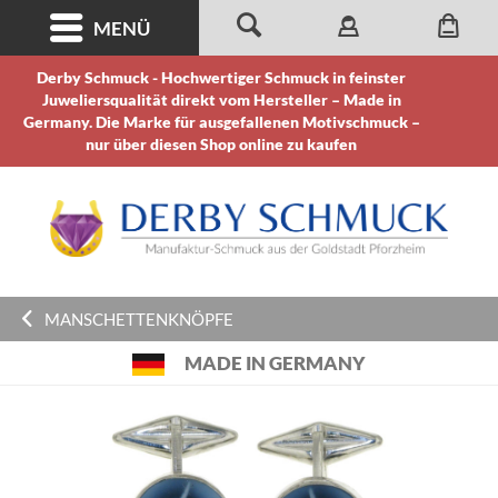
MENÜ
Derby Schmuck - Hochwertiger Schmuck in feinster
Juweliersqualität direkt vom Hersteller – Made in
Germany. Die Marke für ausgefallenen Motivschmuck –
nur über diesen Shop online zu kaufen
MANSCHETTENKNÖPFE
MADE IN GERMANY