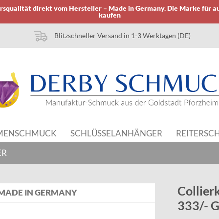
squalität direkt vom Hersteller – Made in Germany. Die Marke für a
kaufen
Blitzschneller Versand in 1-3 Werktagen (DE)
MENSCHMUCK
SCHLÜSSELANHÄNGER
REITERSC
ER
Collier
MADE IN GERMANY
333/- G