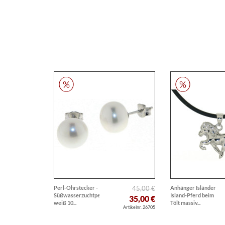
Perl-Ohrstecker -
45,00 €
Anhänger Isländer
Süßwasserzuchtperlen
Island-Pferd beim
35,00 €
weiß 10...
Tölt massiv...
Artikelnr. 26705