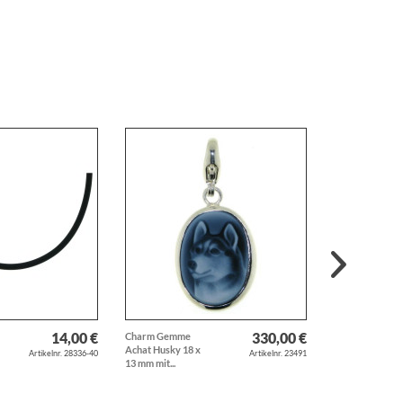
14,00 €
330,00 €
Charm Gemme
Anhänger Wal-
Achat Husky 18 x
Fisch Orca echt
Artikelnr. 28336-40
Artikelnr. 23491
13 mm mit...
Gold