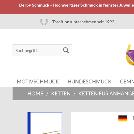
Derby Schmuck - Hochwertiger Schmuck in feinster Juwelier
Traditionsunternehmen seit 1992
MOTIVSCHMUCK
HUNDESCHMUCK
GEM
HOME
/
KETTEN
/
KETTEN FÜR ANHÄNG