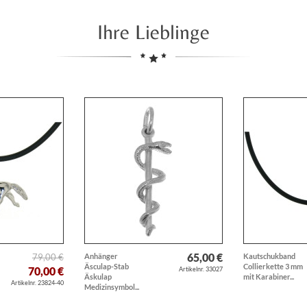
Ihre Lieblinge
65,00 €
79,00 €
Anhänger
Kautschukband
Äsculap-Stab
Collierkette 3 mm
70,00 €
Artikelnr. 33027
Äskulap
mit Karabiner...
Artikelnr. 23824-40
Medizinsymbol...