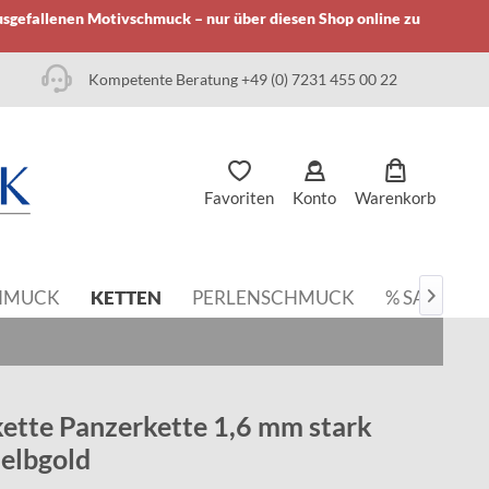
usgefallenen Motivschmuck – nur über diesen Shop online zu
Kompetente Beratung +49 (0) 7231 455 00 22
Favoriten
Konto
Warenkorb
HMUCK
KETTEN
PERLENSCHMUCK
% SALE

kette Panzerkette 1,6 mm stark
elbgold