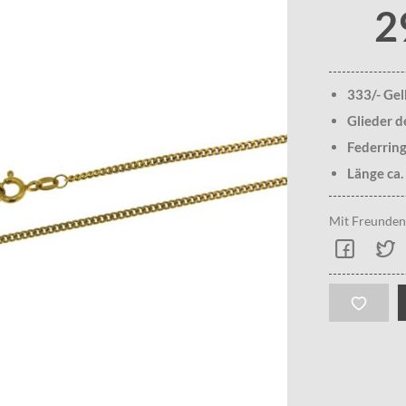
2
333/- Ge
Glieder d
Federrin
Länge ca.
Mit Freunden 