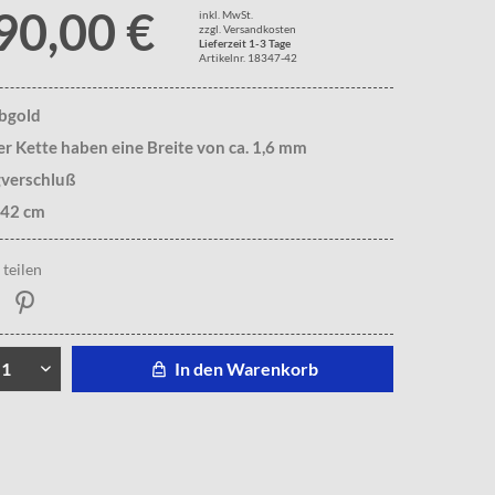
90,00 €
inkl. MwSt.
zzgl. Versandkosten
Lieferzeit 1-3 Tage
Artikelnr. 18347-42
lbgold
er Kette haben eine Breite von ca. 1,6 mm
gverschluß
 42 cm
teilen
In den Warenkorb