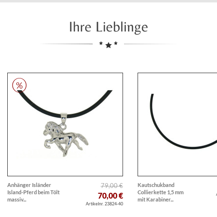
Ihre Lieblinge
Anhänger Isländer
79,00 €
Kautschukband
Island-Pferd beim Tölt
Collierkette 1,5 mm
70,00 €
massiv...
mit Karabiner...
Artikelnr. 23824-40