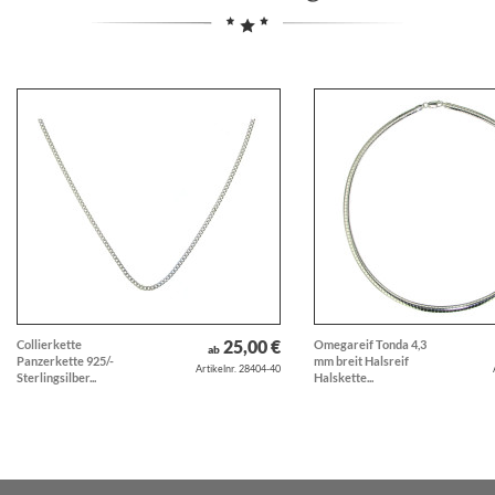
25,00 €
Collierkette
Omegareif Tonda 4,3
ab
Panzerkette 925/-
mm breit Halsreif
Artikelnr. 28404-40
Sterlingsilber...
Halskette...