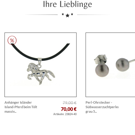
Ihre Lieblinge
Anhänger Isländer
79,00 €
Perl-Ohrstecker -
Island-Pferd beim Tölt
Süßwasserzuchtperlen
70,00 €
massiv...
grau 5...
Artikelnr. 23824-40