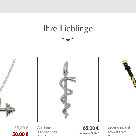
Ihre Lieblinge
65,00 €
65,00 €
Anhänger
Lederarmband
Äsculap-Stab
schwarz mit
50,00 €
Artikelnr. 33027