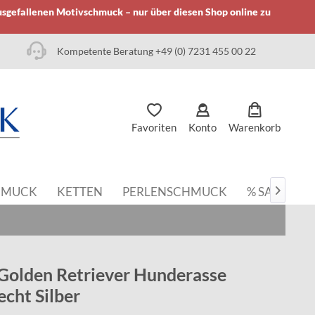
usgefallenen Motivschmuck – nur über diesen Shop online zu
Kompetente Beratung +49 (0) 7231 455 00 22
Favoriten
Konto
Warenkorb
HMUCK
KETTEN
PERLENSCHMUCK
% SALE

Golden Retriever Hunderasse
echt Silber