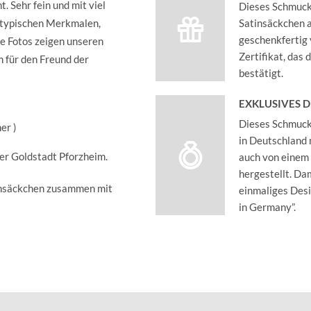
. Sehr fein und mit viel
Dieses Schmucks
setypischen Merkmalen,
Satinsäckchen an
geschenkfertig 
ie Fotos zeigen unseren
Zertifikat, das
 für den Freund der
bestätigt.
EXKLUSIVES 
Dieses Schmucks
er )
in Deutschland 
der Goldstadt Pforzheim.
auch von einem
hergestellt. Dam
insäckchen zusammen mit
einmaliges Des
in Germany”.