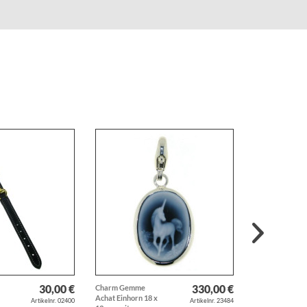
30,00 €
330,00 €
Charm Gemme
Anhänger
Achat Einhorn 18 x
Schäferhund H
Artikelnr. 02400
Artikelnr. 23484