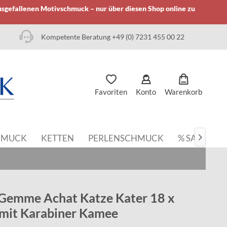
usgefallenen Motivschmuck – nur über diesen Shop online zu
Kompetente Beratung +49 (0) 7231 455 00 22
Favoriten
Konto
Warenkorb
HMUCK
KETTEN
PERLENSCHMUCK
% SALE

Gemme Achat Katze Kater 18 x
mit Karabiner Kamee