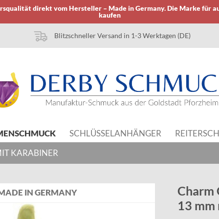
squalität direkt vom Hersteller – Made in Germany. Die Marke für a
kaufen
Blitzschneller Versand in 1-3 Werktagen (DE)
MENSCHMUCK
SCHLÜSSELANHÄNGER
REITERSC
IT KARABINER
Charm 
MADE IN GERMANY
13 mm 