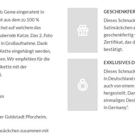
GESCHENKFER
ls Geme eingerahmt in
ht aus dem zu 100 %
Dieses Schmucks
chat
auf welchem das
Satinsäckchen an
geschenkfertig 
aubernde Katze. Das 2. Foto
Zertifikat, das
d in Großaufnahme. Dank
bestätigt.
 Kette eingehängt werden,
ten. Wir empfehlen für die
EXKLUSIVES 
kette mit der
Dieses Schmucks
).
in Deutschland 
auch von einem
hergestellt. Dam
 mm
einmaliges Des
in Germany”.
der Goldstadt Pforzheim.
insäckchen zusammen mit