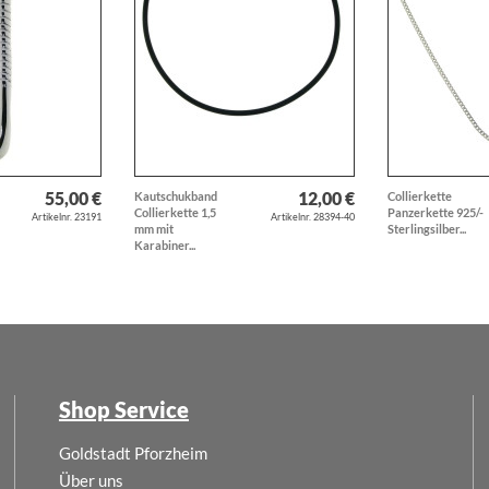
55,00 €
12,00 €
Kautschukband
Collierkette
Collierkette 1,5
Panzerkette 925/-
Artikelnr. 23191
Artikelnr. 28394-40
mm mit
Sterlingsilber...
Karabiner...
Shop Service
Goldstadt Pforzheim
Über uns