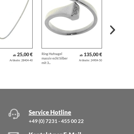
25,00 €
135,00 €
Ring Hufnagel
Anhänger
ab
ab
massiv echt Silber
Teufelchen Teuf
Artikelnr. 28404-40
Artikelnr. 24904-50
mit 3...
Satan Lucifer...
Service Hotline
+49 (0) 7231 - 455 00 22