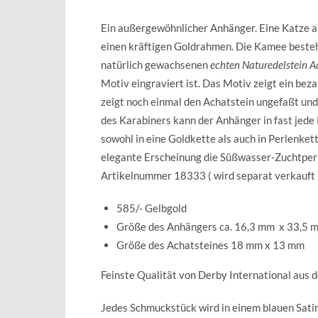
Ein außergewöhnlicher Anhänger. Eine Katze a
einen kräftigen Goldrahmen. Die Kamee beste
natürlich gewachsenen
echten Naturedelstein A
Motiv eingraviert ist. Das Motiv zeigt ein bez
zeigt noch einmal den Achatstein ungefaßt un
des Karabiners kann der Anhänger in fast jede
sowohl in eine Goldkette als auch in Perlenket
elegante Erscheinung die Süßwasser-Zuchtperl
Artikelnummer 18333 ( wird separat verkauft 
585/- Gelbgold
Größe des Anhängers ca. 16,3 mm x 33,5
Größe des Achatsteines 18 mm x 13 mm
Feinste Qualität von Derby International aus 
Jedes Schmuckstück wird in einem blauen Sat