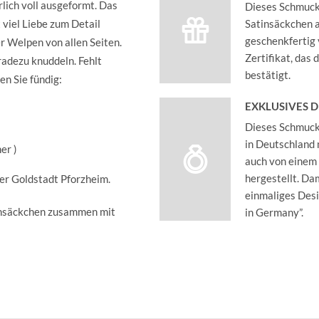
rlich voll ausgeformt. Das
Dieses Schmucks
it viel Liebe zum Detail
Satinsäckchen an
geschenkfertig 
r Welpen von allen Seiten.
Zertifikat, das
radezu knuddeln. Fehlt
bestätigt.
n Sie fündig:
EXKLUSIVES 
Dieses Schmucks
in Deutschland 
er )
auch von einem
hergestellt. Dam
der Goldstadt Pforzheim.
einmaliges Des
insäckchen zusammen mit
in Germany”.