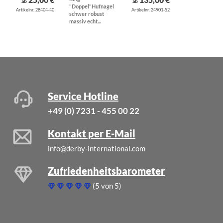
ab
ab
"Doppel"Hufnagel
Süßwasserzuch
Artikelnr. 28404-40
Artikelnr. 24901-52
schwer robust
grau 5...
massiv echt...
Service Hotline
+49 (0) 7231 - 455 00 22
Kontakt per E-Mail
info@derby-international.com
Zufriedenheitsbarometer
(5 von 5)