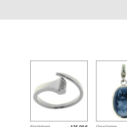
135,00 €
Ring Hufnagel
Charm Gemme