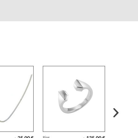
25,00 €
135,00 €
Ring
Perl-Ohrstecke