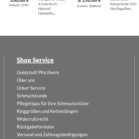
ab
4,3 mm breit
Panzerkette 925/-
Artikelnr. 23491
Artikelnr. 28384-40
Halsreif
Sterlingsilber...
Halskette...
Shop Service
Goldstadt Pforzheim
Über uns
Unser Service
Schmuckkunde
Pflegetipps für Ihre Schmuckstücke
Ringgrößen und Kettenlängen
Widerrufsrecht
Rückgabeformular
Versand und Zahlungsbedingungen