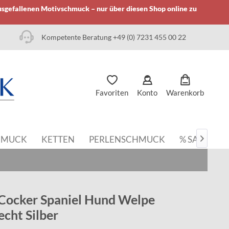
usgefallenen Motivschmuck – nur über diesen Shop online zu
Kompetente Beratung +49 (0) 7231 455 00 22
Favoriten
Konto
Warenkorb
HMUCK
KETTEN
PERLENSCHMUCK
% SALE

Cocker Spaniel Hund Welpe
echt Silber