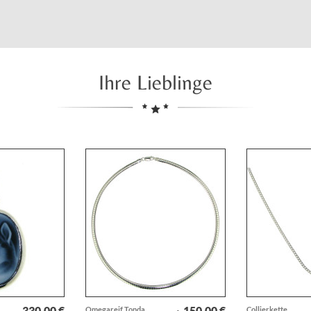
Ihre Lieblinge
330,00 €
150,00 €
Omegareif Tonda
Collierkette