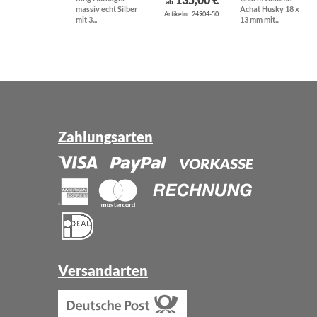
ab
massiv echt Silber
Achat Husky 18 x
Artikelnr. 24904-50
mit 3...
13 mm mit...
Zahlungsarten
Versandarten